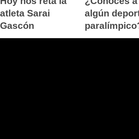
Hoy nos reta la
¿Conoces a
atleta Sarai
algún deport
Gascón
paralímpico