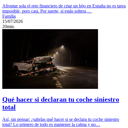
Afrontar sola el reto financiero de criar un hijo en España no es tarea
imposible, pero casi. Por suerte, si estás soltera,…
Familia
15/07/2026
20min.
Qué hacer si declaran tu coche siniestro
total
Así, sin pensar: ¿sabrías qué hacer si se declara tu coche siniestro
total? Lo primero de todo es mantener la calma y no…