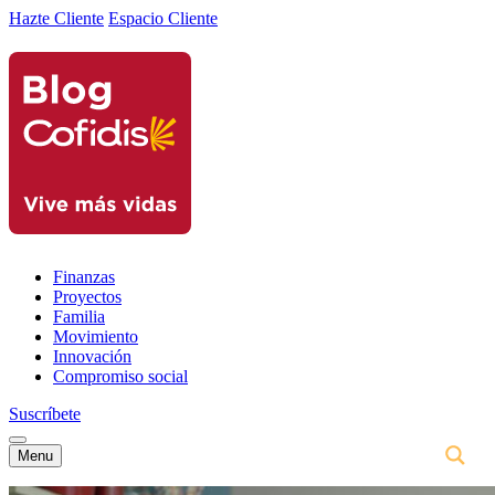
Hazte Cliente
Espacio Cliente
Finanzas
Proyectos
Familia
Movimiento
Innovación
Compromiso social
Suscríbete
Menu