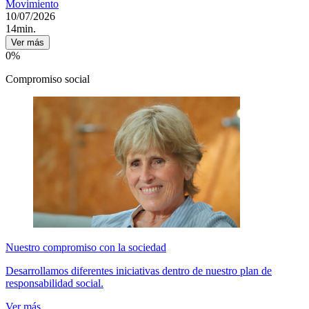
Movimiento
10/07/2026
14min.
Ver más
0%
Compromiso social
Nuestro compromiso con la sociedad
Desarrollamos diferentes iniciativas dentro de nuestro plan de
responsabilidad social.
Ver más