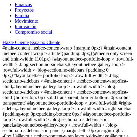
Finanzas
Proyectos
Familia
Movimiento
Innovación
Compromiso social
Hazte Cliente
Espacio Cliente
#main-content .netbee-content-wrap {margin: 0px;} #main-content
.netbee-content-wrap > article {padding: 0px;}@media only screen
and (min-width: 1101px) {#layout.netbee-portfolio-loop > .row.full-
width > .blog-section.no-sidebars,#layout.netbee-gallery-loop >
.row.full-width > .blog-section.no-sidebars {padding: 0
0px;}#layout.netbee-portfolio-loop > .row.full-width > .blog-
section.no-sidebars > #main-content > .netbee-content-wrap:first-
child,#layout.netbee-gallery-loop > .row.full-width > .blog-
section.no-sidebars > #main-content > .netbee-content-wrap:first-
child {border-top: 0px solid transparent; border-bottom: 0px solid
transparent;}#layout.netbee-portfolio-loop > .row.full-width #right-
sidebar,#layout.netbee-gallery-loop > .row.full-width #right-sidebar
{padding-top: 0px;padding-bottom: 0px;}#layout.netbee-portfolio-
loop > .row.full-width > .blog-section.no-sidebars .sort-
panel,#layout.netbee-gallery-loop > .row.full-width > .blog-
section.no-sidebars .sort-panel {margin-left: -0px;margin-right:
-0px;}}#layout .netbee-content-wrap.layout-side-image,#layout >