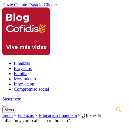
Hazte Cliente
Espacio Cliente
Finanzas
Proyectos
Familia
Movimiento
Innovación
Compromiso social
Suscríbete
Menu
Inicio
>
Finanzas
>
Educación financiera
>
¿Qué es la
inflación y cómo afecta a mi bolsillo?