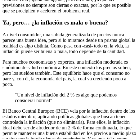
previsiones no siempre son ciertas o exactas
, por lo que es posible
que se precipiten y aceleren el problema real.
Ya, pero… ¿la inflación es mala o buena?
A nivel consumidor, una subida generalizada de precios nunca
parece una buena idea, pero si lo miramos desde un prisma global la
realidad es algo distinta. Como pasa con -casi- todo en la vida,
la
inflación puede ser buena o mala
, todo depende de la cantidad.
Para muchos economistas y expertos, una
inflación moderada es
sinónimo de salud económica
. En este contexto
los precios suben,
pero los sueldos también
. Este equilibrio hace que el consumo no
pare y, con él, la economía del país, la cual va creciendo poco a
poco.
“Un nivel de inflación del 2 % es algo que podemos
considerar normal”
El
Banco Central Europeo
(BCE) vela por la inflación dentro de los
estados miembro, aplicando
políticas globales que buscan tener
controlada la inflación
(que no eliminarla). Para ellos, la
inflación
ideal debe ser de alrededor de un 2 %
de forma continuada, lo que
permite mantener una buena
estabilidad en los precios a medio plazo
sin tirar por la borda planes de crecimiento
. Y es que, tal y como