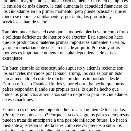
problema mayor
si no se aplican correctamente. Un buen ejemplo es
la
emisión de más dinero
, la cual aumenta la capacidad financiera de
los ciudadanos en un primer momento, pero puede ocasionar que
el
dinero se deprecie
rápidamente y, por tanto, los productos y
servicios suban de valor.
También puede darse el caso que
la moneda pierda valor como fruto
a políticas deficientes
de interior o de exterior. Esta situación hace
que los productos o
materias primas importadas aumenten su valor
,
ya que monetariamente cuestan más de adquirir. Por este y otros
motivos es importante no tener una alta dependencia de países
extranjeros.
Un buen ejemplo de este segundo supuesto y además reciente son
los
aranceles marcados por Donald Trump
, los cuales por un lado
han aumentado el coste de muchos productos importados desde
Europa o Asia
a Estados Unidos y, por el otro, ha hecho que
otros
países respondan fijando sus propias tasas
, lo que ha hecho que
todos los productos americanos suban de precio para los ciudadanos
de esas naciones.
El miedo es el peor enemigo del dinero… y también de los estados.
¿Por qué contamos esto? Porque, a veces, algunos países o empresas
pueden
tratar de anticiparse a una posible inflación
futura. Lo hacen
mediante ajustes en la oferta tales como
elevar precios o subir los
salarios
. Una jugada inteligente, pero no tanto, ya que
las