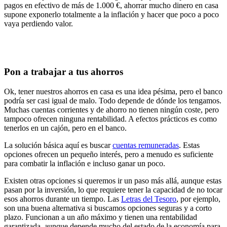
pagos en efectivo de más de 1.000 €, ahorrar mucho
dinero en casa
supone exponerlo totalmente a la inflación
y hacer que poco a poco
vaya perdiendo valor.
Pon a trabajar a tus ahorros
Ok, tener nuestros ahorros en casa es una idea pésima, pero el banco
podría ser casi igual de malo. Todo depende de dónde los tengamos.
Muchas
cuentas corrientes
y de ahorro no tienen ningún coste, pero
tampoco ofrecen ninguna rentabilidad
. A efectos prácticos es como
tenerlos en un cajón, pero en el banco.
La solución básica aquí es buscar
cuentas remuneradas
. Estas
opciones ofrecen un
pequeño interés
, pero a menudo es suficiente
para
combatir la inflación e incluso ganar
un poco.
Existen otras opciones si queremos ir un paso más allá, aunque estas
pasan por la inversión, lo que requiere tener la
capacidad de no tocar
esos ahorros durante un tiempo
. Las
Letras del Tesoro
, por ejemplo,
son una buena alternativa si buscamos
opciones seguras y a corto
plazo
. Funcionan a un año máximo y tienen una rentabilidad
garantizada, aunque depende mucho del estado de la economía para