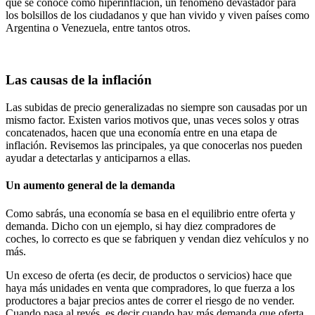
que se conoce como
hiperinflación
, un fenómeno devastador para
los bolsillos de los ciudadanos y que han vivido y viven países como
Argentina o Venezuela
, entre tantos otros.
Las causas de la inflación
Las subidas de precio generalizadas
no siempre son causadas por un
mismo factor
. Existen varios motivos que, unas veces solos y otras
concatenados, hacen que una economía entre en una etapa de
inflación. Revisemos las principales, ya que conocerlas nos pueden
ayudar a detectarlas y anticiparnos a ellas.
Un aumento general de la demanda
Como sabrás,
una economía se basa en el equilibrio entre oferta y
demanda
. Dicho con un ejemplo, si hay diez compradores de
coches, lo correcto es que se fabriquen y vendan diez vehículos y no
más.
Un
exceso de oferta
(es decir, de productos o servicios) hace que
haya más unidades en venta que compradores, lo que fuerza a los
productores a
bajar precios
antes de correr el riesgo de no vender.
Cuando pasa al revés, es decir
cuando hay más demanda que oferta,