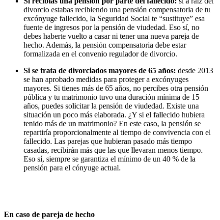
Si recibías una pensión por parte del fallecido
:
si a raíz del
divorcio estabas recibiendo una pensión compensatoria de tu
excónyuge fallecido, la Seguridad Social te “sustituye” esa
fuente de ingresos por la pensión de viudedad.
Eso sí, no
debes haberte vuelto a casar ni tener una nueva pareja de
hecho. Además, la pensión compensatoria debe estar
formalizada en el convenio regulador de divorcio.
Si se trata de divorciados mayores de 65 años:
desde 2013
se han aprobado medidas para proteger a excónyuges
mayores. Si tienes más de 65 años, no percibes otra pensión
pública y tu matrimonio tuvo una duración mínima de 15
años, puedes solicitar la pensión de viudedad.
Existe una
situación un poco más elaborada. ¿Y si el fallecido hubiera
tenido más de un matrimonio? En este caso, la pensión se
repartiría proporcionalmente al tiempo de convivencia con el
fallecido.
Las parejas que hubieran pasado más tiempo
casadas, recibirán más que las que llevaran menos tiempo.
Eso sí, siempre se garantiza el mínimo de un 40 % de la
pensión para el cónyuge actual.
En caso de pareja de hecho