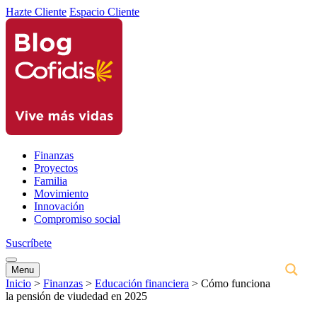
Hazte Cliente
Espacio Cliente
Finanzas
Proyectos
Familia
Movimiento
Innovación
Compromiso social
Suscríbete
Menu
Inicio
>
Finanzas
>
Educación financiera
>
Cómo funciona
la pensión de viudedad en 2025