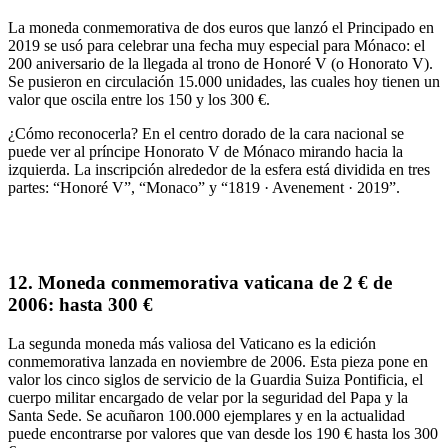
La
moneda conmemorativa
de dos euros que lanzó el Principado en
2019 se usó para celebrar una fecha muy especial para Mónaco: el
200 aniversario de la llegada al trono de Honoré V
(o Honorato V).
Se pusieron en circulación
15.000 unidades
, las cuales hoy tienen un
valor que oscila
entre los 150 y los 300 €
.
¿Cómo reconocerla?
En el centro dorado de la cara nacional
se
puede ver al príncipe Honorato V
de Mónaco mirando hacia la
izquierda. La
inscripción alrededor de la esfera está dividida en tres
partes
: “
Honoré V
”, “
Monaco” y “1819 · Avenement · 2019
”.
12.
Moneda
conmemorativa vaticana de
2 € de
2006:
hasta 300 €
La segunda moneda más valiosa del Vaticano es la
edición
conmemorativa
lanzada en noviembre de 2006
. Esta pieza pone en
valor los
cinco siglos de servicio de la Guardia Suiza Pontificia
, el
cuerpo militar encargado de velar por la seguridad del Papa y la
Santa Sede. Se acuñaron
100.000 ejemplares
y en la actualidad
puede encontrarse por valores que van
desde los 190 € hasta los
300