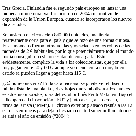
Tras Grecia, Finlandia fue el segundo país europeo en lanzar una
moneda conmemorativa
. Lo hicieron en 2004 con motivo de la
expansión de la Unión Europea,
cuando se incorporaron los nuevos
diez estados.
Se pusieron en circulación
840.000 unidades
, una tirada
relativamente corta para el país y que se hizo de una forma curiosa.
Estas monedas
fueron introducidas y mezcladas en los rollos de las
monedas de 2 € habituales,
por lo que potencialmente todo el mundo
podía conseguir una sin necesidad de encargarla. Esto,
evidentemente, complicó la vida a los coleccionistas, que por ella
hoy
pagan entre 50 y 60 €
, aunque si se encuentra en
muy buen
estado
se pueden llegar a pagar
hasta 115 €.
¿Cómo reconocerla?
En la cara nacional se puede ver el
diseño
minimalista de una planta y diez hojas
que simbolizan a los nuevos
estados incorporados, obra del
escultor finés Pertti Mäkinen
. Bajo el
tallo aparece la inscripción “
EU
” y junto a esta, a la derecha, la
firma del artista (“
MM”
). El círculo exterior plateado resitúa a las 12
estrellas europeas para dejar el espacio central superior libre, donde
se sitúa el año de emisión (“
2004
”).