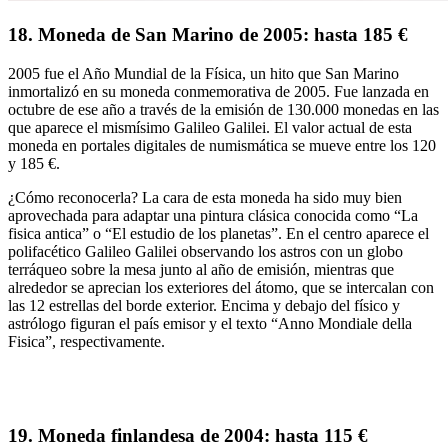
18.
Moneda de San Marino de 2005: hasta 185 €
2005 fue el
Año Mundial de la Física
, un hito que San Marino
inmortalizó en su moneda conmemorativa de 2005. Fue lanzada en
octubre de ese año a través de la
emisión de 130.000 monedas
en las
que aparece el mismísimo
Galileo Galilei
. El valor actual de esta
moneda en portales digitales de numismática se mueve
entre los 120
y
185 €
.
¿Cómo reconocerla?
La cara de esta moneda ha sido muy bien
aprovechada para
adaptar una pintura clásica
conocida como “
La
fisica antica
” o “El estudio de los planetas”. En el centro
aparece el
polifacético Galileo Galilei observando los astros
con un globo
terráqueo sobre la mesa junto al año de emisión, mientras que
alrededor se aprecian
los exteriores del átomo
, que se intercalan con
las 12 estrellas del borde exterior. Encima y debajo del físico y
astrólogo figuran
el país emisor y el texto “
Anno Mondiale della
Fisica
”, respectivamente.
19. Moneda finlandesa de 2004: hasta 115 €