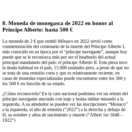
8. Moneda de monegasca de 2022 en honor al
Príncipe Alberto: hasta 500 €
La moneda de 2 € que emitió Mónaco en 2022 sirvió como
conmemoración del centenario de la muerte del Príncipe Alberto I
,
más conocido en su época por el “
príncipe navegante
”, aunque hoy
puede que se le reconozca más por ser el bisabuelo del actual
principal mandatario del país: el príncipe Alberto II. Esta pieza tuvo
la tirada habitual en el país
, 15.000 unidades
pero, a pesar de que no
se trata de una emisión corta y que es relativamente reciente, en
casas de monedas especializadas puede encontrarse
entre los 300 y
los 500 €
en función de su estado.
¿Cómo reconocerla?
En la cara nacional podemos ver un
retrato del
príncipe
navegante ataviado
con traje y boina militar
mirando a la
izquierda. A su alrededor se pueden ver las inscripciones “
Monaco
”
a la izquierda, el año de emisión (“
2022
”) a la derecha y debajo de
él, su nombre y años de nacimiento y muerte (“
Albert 1
er
1848 –
1922”
)