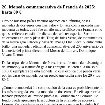
20. Moneda conmemorativa de Francia de 2025:
hasta 80 €
Otro de nuestros países vecinos aparece en el ránking de las
monedas de dos euros con más valor y lo hace con
la moneda más
moderna
de todas. 2025 fue un año muy prolífico para Francia en lo
que se refiere a emisión de divisas de carácter especial. Sacaron
colecciones en oro y plata del Tour, de Jules Verne, de monumentos,
de la marca gala Citroën y hasta del manga One Piece. Y entre tanto
brillo, una moneda tradicional conmemorativa del 200 aniversario de
la muerte del primer director del Museo del Louvre, Dominique-
Vivant Denon.
De las tripas de la
Monnaie de Paris
, la casa de moneda más antigua
del mundo y la institución gala más antigua,
salieron a la luz solo
10.000 ejemplares
de esta moneda, lo cual explica que pueda verse
por las casas de moneda por un precio que oscila
entre los 20 y los
80 €
.
¿Cómo reconocerla?
La composición de la cara es probablemente de
las más recargadas en una moneda de dos euros. En ella aparece la
fachada principal del museo
junto a la Columnata de Perrault. De
fondo puede apreciarse la
estructura de la pirámide de acceso
al
Louvre. En la parte superior izquierda se encuentran las siglas RF