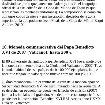
deslizándose por lo que parece una ladera y,
tras él, el imagotipo
oficial de la esta edición de la Copa del Mundo
de Esquí (y que
representan las montañas andorranas). La composición se completa
con unos
copos de nieve
y una inscripción alrededor de la zona
superior en la que podemos leer “
Finals de la Copa del Món d’Esquí
Andorra 2019
”.
16.
Moneda conmemorativa del Papa Benedicto
XVI de 2007 (Vaticano):
hasta 200 €
El
80 aniversario del antiguo Papa Benedicto XVI
fue el motivo de
la moneda conmemorativa de la Ciudad del Vaticano de 2007. Tuvo
la tirada habitual de este país, es decir
100.000 ejemplares
, lo que
hace que tengan un valor que se mueve
entre
los 100 y 200 €
.
¿Cómo reconocerla?
En el centro de la cara de la moneda aparece
Su Santidad
Benedicto XVI de perfil
mirando hacia la izquierda. A
su derecha, en pequeño, se puede ver la
fecha de emisión
(2007)
junto a las iniciales del grabador.
Alrededor de esta composición se
puede leer la
inscripción
“
Benedicti XVI P.M. Aetatis anno LXXX
Città del Vaticano
”.