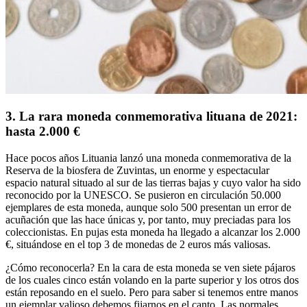
3.
La rara moneda
conmemorativa lituana de 2021:
hasta 2.000 €
Hace pocos años Lituania lanzó una
moneda conmemorativa
de la
Reserva de la biosfera de Zuvintas
, un enorme y espectacular
espacio natural situado al sur de las tierras bajas y cuyo valor ha sido
reconocido por la UNESCO. Se pusieron en circulación
50.000
ejemplares
de esta moneda,
aunque solo 500 presentan un error de
acuñación que las hace únicas
y, por tanto, muy preciadas para los
coleccionistas. En pujas esta moneda
ha llegado a alcanzar los 2.000
€
, situándose en el top 3 de monedas de 2 euros más valiosas.
¿Cómo reconocerla?
En la cara de esta moneda
se ven siete pájaros
de los cuales cinco están volando en la parte superior y los otros dos
están reposando en el suelo. Pero para saber si tenemos entre manos
un ejemplar valioso
debemos fijarnos en el canto
. Las normales