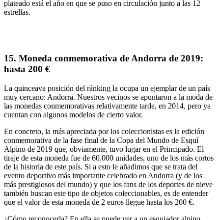
plateado está el año en que se puso en circulación junto a las 12
estrellas.
15.
Moneda conmemorativa de Andorra de 2019:
hasta 200 €
La quinceava
posición del ránking la ocupa un ejemplar de un país
muy cercano: Andorra. Nuestros vecinos
se apuntaron a la moda de
las monedas conmemorativas relativamente tarde
, en 2014, pero ya
cuentan con algunos modelos de cierto valor
.
En concreto,
la más apreciada
por los coleccionistas es la
edición
conmemorativa de la fase final de la Copa del Mundo de Esquí
Alpino de 2019
que, obviamente, tuvo lugar en el Principado. El
tiraje de esta moneda fue de
60.000 unidades
, uno de los más cortos
de la historia de este país. Si a esto le añadimos que se trata del
evento deportivo más importante celebrado en Andorra
(y de los
más prestigiosos del mundo) y que los fans de los deportes de nieve
también buscan este tipo de objetos coleccionables, es de entender
que el valor de esta moneda de 2 euros llegue
hasta los 200 €.
¿Cómo reconocerla?
En ella se puede ver a un
esquiador alpino