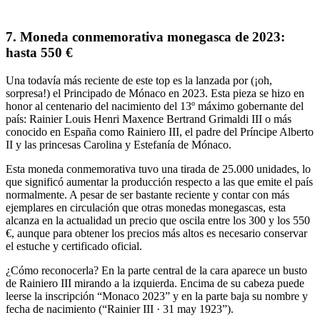
7. Moneda conmemorativa monegasca de 2023:
hasta 550 €
Una todavía más reciente de este top es la lanzada por (¡oh,
sorpresa!) el Principado de Mónaco en 2023. Esta pieza se hizo en
honor al
centenario del nacimiento
del 13º máximo gobernante del
país: Rainier Louis Henri Maxence Bertrand Grimaldi III o más
conocido en España como
Rainiero III
, el padre del Príncipe Alberto
II y las princesas Carolina y Estefanía de Mónaco.
Esta moneda conmemorativa tuvo una
tirada de 25.000 unidades
, lo
que significó aumentar la producción respecto a las que emite el país
normalmente. A pesar de ser bastante reciente y contar con más
ejemplares en circulación que otras monedas monegascas, esta
alcanza en la actualidad un precio que oscila
entre los 300 y los 550
€
, aunque para obtener los precios más altos es necesario conservar
el estuche y certificado oficial.
¿Cómo reconocerla?
En la parte central de la cara aparece un
busto
de Rainiero III
mirando a la izquierda. Encima de su cabeza puede
leerse la inscripción “
Monaco 2023
” y en la parte baja su nombre y
fecha de nacimiento (“
Rainier III · 31 may 1923
”).