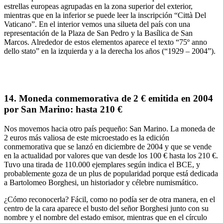
estrellas europeas agrupadas en la zona superior
del exterior,
mientras que en la inferior se puede leer la inscripción “
Città Del
Vaticano
”. En el interior vemos una silueta del país con una
representación de la
Plaza de San Pedro y la Basílica de San
Marcos
. Alrededor de estos elementos aparece el texto “
75º anno
dello stato
” en la izquierda y a la derecha los años (“1929 – 2004”).
14.
Moneda conmemorativa de 2 € emitida en 2004
por San Marino: hasta 210 €
Nos movemos hacia otro país pequeño: San Marino. La moneda de
2 euros más valiosa de este microestado es la edición
conmemorativa que se lanzó en diciembre de 2004 y que se vende
en la actualidad por valores que van
desde los 100 € hasta los 210 €
.
Tuvo una tirada de
110.000 ejemplares
según indica el BCE, y
probablemente goza de un
plus de popularidad porque está dedicada
a Bartolomeo Borghesi, un historiador y
célebre numismático
.
¿Cómo reconocerla?
Fácil, como no podía ser de otra manera, en el
centro de la cara aparece el
busto del señor Borghesi
junto con su
nombre y el nombre del estado emisor, mientras que en el círculo