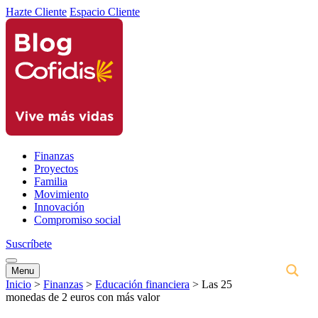
Hazte Cliente
Espacio Cliente
Finanzas
Proyectos
Familia
Movimiento
Innovación
Compromiso social
Suscríbete
Menu
Inicio
>
Finanzas
>
Educación financiera
>
Las 25
monedas de 2 euros con más valor