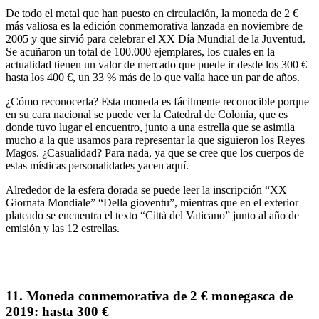
De todo el metal que han puesto en circulación,
la moneda de 2 €
más valiosa es la edición conmemorativa lanzada en noviembre de
2005
y que
sirvió para
celebrar el XX Día Mundial de la Juventud
.
Se acuñaron un total de
100.000 ejemplares
, los cuales en la
actualidad tienen un valor de mercado que
puede ir desde los
300 €
hasta los 400 €
, un 33 % más de lo que valía hace un par de años.
¿Cómo reconocerla?
Esta moneda es fácilmente reconocible porque
en su cara nacional
se puede ver la Catedral de Colonia
, que es
donde tuvo lugar el encuentro, junto a
una estrella
que se asimila
mucho a la que usamos para representar la que siguieron los
Reyes
Magos
. ¿Casualidad? Para nada, ya que se cree que los cuerpos de
estas místicas personalidades yacen aquí.
Alrededor de la esfera dorada se puede leer la
inscripción
“
XX
Giornata Mondiale
” “
Della gioventu
”, mientras que en el exterior
plateado se encuentra el texto “
Città del Vaticano
” junto al año de
emisión y las 12 estrellas.
11.
Moneda conmemorativa de 2 € monegasca de
2019
: hasta 300 €