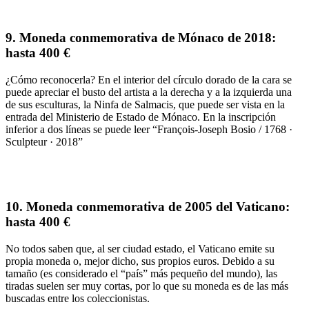
9.
Moneda conmemorativa de Mónaco de 2018:
hasta
400 €
¿Cómo reconocerla?
En el interior del círculo dorado de la cara se
puede apreciar
el busto del artista a la derecha y a la izquierda una
de sus esculturas
, la Ninfa de Salmacis, que puede ser vista en la
entrada del Ministerio de Estado de Mónaco. En la
inscripción
inferior a dos líneas
se puede leer “
François-Joseph Bosio / 1768 ·
Sculpteur · 2018
”
10.
Moneda conmemorativa de 2005 del Vaticano:
hasta 400 €
No todos saben que, al ser ciudad estado,
el Vaticano emite su
propia moneda
o, mejor dicho, sus propios euros. Debido a su
tamaño (es considerado el “país” más pequeño del mundo),
las
tiradas suelen ser muy cortas
, por lo que
su moneda es de las más
buscadas
entre los coleccionistas.