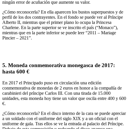
ningún error de acuñación que aumente su valor.
¿Cómo reconocerla?
En ella aparecen los
bustos superpuestos y de
perfil de los dos contrayentes
. En el fondo se puede ver al Príncipe
Alberto II, mientras que el primer plano lo ocupa la Princesa
Charlene. En la parte superior se ve inscrito el país (“Monaco”),
mientras que en la parte inferior se puede leer “
2011 – Mariage
Pincier – 2021
”.
5.
Moneda conmemorativa monegasca de 2017:
hasta 600 €
En 2017 el Principado puso en circulación una
edición
conmemorativa
de monedas de 2 euros
en honor a la compañía de
carabinieri
del príncipe Carlos III. Con una tirada de
15.000
unidades
, esta moneda hoy tiene un valor que oscila
entre 400 y 600
€.
¿Cómo reconocerla?
En el disco interno de la cara se puede apreciar
a
un soldado con el uniforme del siglo XIX y a un oficial con el
uniforme de gala
. Tras ellos se ve la entrada al palacio del Príncipe.
Debajo de esta composición y rodeando el disco aparece una