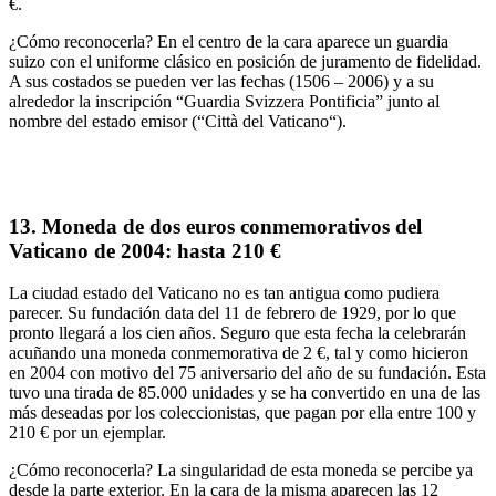
€
.
¿Cómo reconocerla?
En el centro de la cara
aparece un guardia
suizo con el uniforme clásico en posición de juramento
de fidelidad.
A sus costados se pueden ver las fechas
(1506 – 2006) y a su
alrededor la
inscripción
“
Guardia Svizzera Pontificia
” junto al
nombre del estado emisor (“
Città del Vaticano
“).
13. Moneda de dos euros conmemorativos del
Vaticano de 2004: hasta 210 €
La ciudad estado del Vaticano no es tan antigua como pudiera
parecer. Su fundación data del 11 de febrero de 1929, por lo que
pronto llegará a los cien años. Seguro que esta fecha la celebrarán
acuñando una
moneda conmemorativa de 2 €
, tal y como hicieron
en 2004 con motivo del
75 aniversario del año de su fundación
. Esta
tuvo una tirada de
85.000 unidades
y se ha convertido en una de las
más deseadas por los coleccionistas, que pagan por ella
entre 100 y
210 €
por un ejemplar.
¿Cómo reconocerla?
La singularidad de esta moneda se percibe ya
desde la parte exterior. En la cara de la misma aparecen las
12