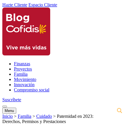
Hazte Cliente
Espacio Cliente
Finanzas
Proyectos
Familia
Movimiento
Innovación
Compromiso social
Suscríbete
Menu
Inicio
>
Familia
>
Cuidado
>
Paternidad en 2023:
Derechos, Permisos y Prestaciones