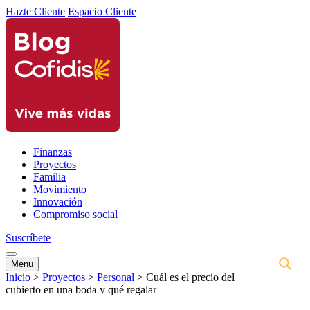
Hazte Cliente
Espacio Cliente
Finanzas
Proyectos
Familia
Movimiento
Innovación
Compromiso social
Suscríbete
Menu
Inicio
>
Proyectos
>
Personal
>
Cuál es el precio del
cubierto en una boda y qué regalar