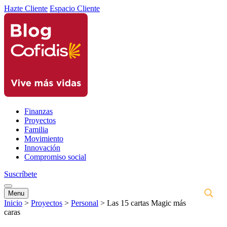
Hazte Cliente
Espacio Cliente
Finanzas
Proyectos
Familia
Movimiento
Innovación
Compromiso social
Suscríbete
Menu
Inicio
>
Proyectos
>
Personal
>
Las 15 cartas Magic más
caras