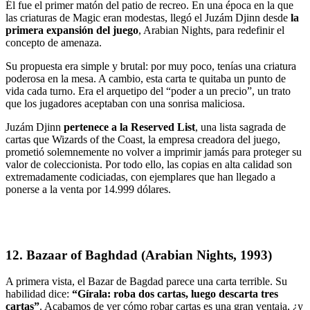
Él fue el primer matón del patio de recreo. En una época en la que
las criaturas de Magic eran modestas, llegó el Juzám Djinn desde
la
primera expansión del juego
, Arabian Nights, para redefinir el
concepto de amenaza.
Su propuesta era simple y brutal: por muy poco, tenías una criatura
poderosa en la mesa. A cambio, esta carta te quitaba un punto de
vida cada turno.
Era el arquetipo del “poder a un precio”,
un trato
que los jugadores aceptaban con una sonrisa maliciosa.
Juzám Djinn
pertenece a la Reserved List
, una lista sagrada de
cartas que Wizards of the Coast, la empresa creadora del juego,
prometió solemnemente no volver a imprimir jamás para proteger su
valor de coleccionista. Por todo ello,
las copias en alta calidad
son
extremadamente codiciadas, con ejemplares que han llegado a
ponerse a la venta por
14.999 dólares.
12. Bazaar of Baghdad (Arabian Nights, 1993)
A primera vista, el Bazar de Bagdad parece una carta terrible. Su
habilidad dice:
“Gírala: roba dos cartas, luego descarta tres
cartas”
.
Acabamos de ver cómo robar cartas es una gran ventaja, ¿y