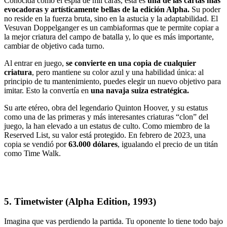
Conocida como el espía de mil caras, esta es
una de las cartas más
evocadoras y artísticamente bellas
de la edición Alpha.
Su poder
no reside en la fuerza bruta, sino en la astucia y la adaptabilidad. El
Vesuvan Doppelganger es un cambiaformas que te permite copiar a
la mejor criatura del campo de batalla y, lo que es más importante,
cambiar de objetivo cada turno.
Al entrar en juego,
se convierte en una copia de cualquier
criatura
, pero mantiene su color azul y una habilidad única: al
principio de tu mantenimiento, puedes elegir un nuevo objetivo para
imitar. Esto la convertía en
una navaja suiza estratégica.
Su arte etéreo, obra del legendario Quinton Hoover, y su estatus
como una de las primeras y más interesantes criaturas “clon” del
juego, la han elevado a un estatus de culto. Como miembro de la
Reserved List, su valor está protegido. En febrero de 2023, una
copia se vendió por
63.000 dólares
, igualando el precio de un titán
como Time Walk.
5.
Timetwister (Alpha Edition, 1993)
Imagina que vas perdiendo la partida. Tu oponente lo tiene todo bajo