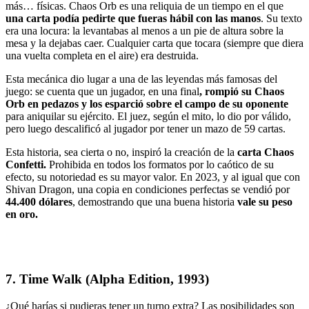
más… físicas. Chaos Orb es una reliquia de un tiempo en el que
una carta podía pedirte que fueras hábil con las manos
. Su texto
era una locura: la levantabas al menos a un pie de altura sobre la
mesa y la dejabas caer. Cualquier carta que tocara (siempre que diera
una vuelta completa en el aire) era destruida.
Esta mecánica dio lugar a una de las leyendas más famosas del
juego: se cuenta que un jugador, en una final
,
rompió su Chaos
Orb en pedazos y los esparció sobre el campo de su oponente
para aniquilar su ejército. El juez, según el mito, lo dio por válido,
pero luego descalificó al jugador por tener un mazo de 59 cartas.
Esta historia, sea cierta o no, inspiró la creación de la
carta Chaos
Confetti.
Prohibida en todos los formatos por lo caótico de su
efecto, su notoriedad es su mayor valor. En 2023, y al igual que con
Shivan Dragon, una copia en condiciones perfectas se vendió por
44.400 dólares
, demostrando que una buena historia
vale su peso
en oro.
7.
Time Walk (Alpha Edition, 1993)
¿Qué harías si pudieras tener un turno extra? Las posibilidades son