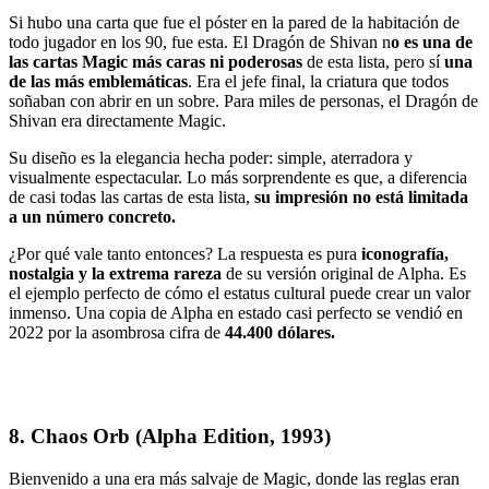
Si hubo una carta que fue el póster en la pared de la habitación de
todo jugador en los 90, fue esta. El Dragón de Shivan
n
o es una de
las cartas Magic más caras ni poderosas
de esta lista, pero sí
una
de las más emblemáticas
.
Era el jefe final, la criatura que todos
soñaban con abrir en un sobre. Para miles de personas, el Dragón de
Shivan era directamente Magic.
Su diseño es la elegancia hecha poder: simple, aterradora y
visualmente espectacular. Lo más sorprendente es que, a diferencia
de casi todas las cartas de esta lista,
su impresión no está limitada
a un número concreto.
¿Por qué vale tanto entonces? La respuesta es
pura
iconografía
,
nostalgia y la extrema rareza
de
su versión original
de Alpha. Es
el ejemplo perfecto de cómo el estatus cultural puede crear un valor
inmenso. Una copia de Alpha en estado casi perfecto se vendió en
2022 por la asombrosa cifra de
44.400 dólares.
8. Chaos Orb (Alpha Edition, 1993)
Bienvenido a una era más salvaje de Magic, donde las reglas eran