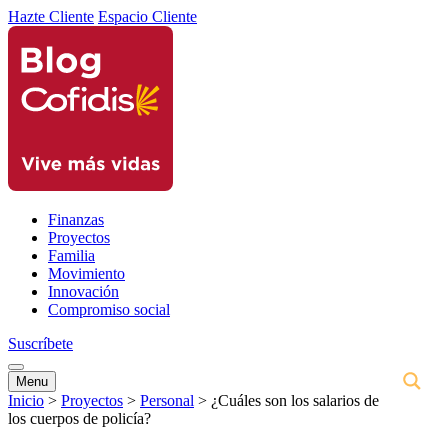
Hazte Cliente
Espacio Cliente
Finanzas
Proyectos
Familia
Movimiento
Innovación
Compromiso social
Suscríbete
Menu
Inicio
>
Proyectos
>
Personal
>
¿Cuáles son los salarios de
los cuerpos de policía?