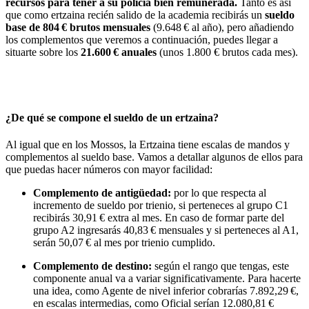
recursos para tener a su policía bien remunerada.
Tanto es así
que como ertzaina recién salido de la academia recibirás un
sueldo
base de 804 € brutos mensuales
(9.648 € al año), pero añadiendo
los complementos que veremos a continuación, puedes llegar a
situarte sobre los
21.600 € anuales
(unos 1.800 € brutos cada mes).
¿De qué se compone el sueldo de un ertzaina?
Al igual que en los Mossos, la Ertzaina tiene escalas de mandos y
complementos al sueldo base. Vamos a detallar algunos de ellos para
que puedas hacer números con mayor facilidad:
Complemento de antigüedad:
por lo que respecta al
incremento de sueldo por trienio, si perteneces al grupo C1
recibirás 30,91 € extra al mes. En caso de formar parte del
grupo A2 ingresarás 40,83 € mensuales y si perteneces al A1,
serán 50,07 € al mes por trienio cumplido.
Complemento de destino:
según el rango que tengas, este
componente anual va a variar significativamente. Para hacerte
una idea, como Agente de nivel inferior cobrarías 7.892,29 €,
en escalas intermedias, como Oficial serían 12.080,81 €