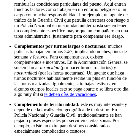
retribuir las condiciones particulares del puesto. Aquí entran
muchos factores como trabajar en un entorno peligroso o un
cargo con mucha responsabilidad. Por ejemplo, un agente de
tráfico de la Guardia Civil que patrulla carreteras con riesgo o
un Policía Nacional en una unidad antiterrorista suelen tener
un complemento específico mayor que un compañero en una
tarea administrativa, justamente para compensar ese riesgo.
Complementos por turnos largos o nocturnos:
muchos
policías trabajan en turnos 24/7, implicando noches, fines de
semana y festivos. Para compensar esto, existen
complementos e incentivos. En la Administración General se
suelen llamar
turnicidad
(por hacer turnos rotatorios) y
nocturnidad
(por las horas nocturnas). Un agente que haga
turnos nocturnos habitualmente recibe un plus en función de
las horas realizadas. Igualmente, si trabajas festivos, en
algunos cuerpos locales esto se paga aparte o se libra otro día,
algo muy útil si
te deben días de vacaciones
.
Complemento de territorialidad:
este es muy interesante y
depende de la localización geográfica de tu destino. En
Policía Nacional y Guardia Civil, tradicionalmente se han
pagado pluses especiales por servir en ciertas zonas. Por
ejemplo, existe un extra para destinos considerados
especialmente complicados o costosos.