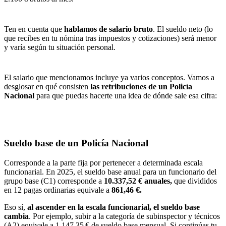
Ten en cuenta que
hablamos de salario bruto
. El sueldo neto (lo
que recibes en tu nómina tras impuestos y cotizaciones) será menor
y varía según tu situación personal.
El salario que mencionamos incluye ya varios conceptos. Vamos a
desglosar en qué consisten
las retribuciones de un Policía
Nacional
para que puedas hacerte una idea de dónde sale esa cifra:
Sueldo base de un Policía Nacional
Corresponde a la parte fija por pertenecer a determinada escala
funcionarial. En 2025, el sueldo base anual para un funcionario del
grupo base (C1) corresponde a
10.337,52 € anuales,
que
divididos
en 12 pagas ordinarias equivale a
861,46 €.
Eso sí,
al ascender en la escala funcionarial, el sueldo base
cambia
. Por ejemplo, subir a la categoría de subinspector y técnicos
(A2) equivale a 1.147,35 € de sueldo base mensual. Si continúas tu