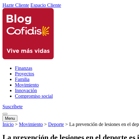
Hazte Cliente
Espacio Cliente
Finanzas
Proyectos
Familia
Movimiento
Innovación
Compromiso social
Suscríbete
Menu
Inicio
>
Movimiento
>
Deporte
>
La prevención de lesiones en el dep
La prevención de lesiones en el deporte es 