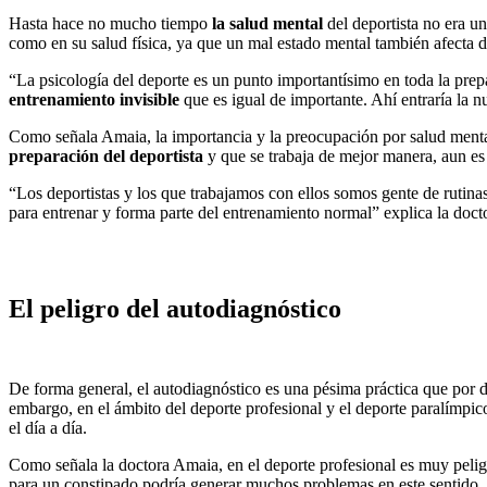
Hasta hace no mucho tiempo
la salud mental
del deportista no era un
como en su salud física, ya que un mal estado mental también afecta de
“La psicología del deporte es un punto importantísimo en toda la prep
entrenamiento invisible
que es igual de importante. Ahí entraría la n
Como señala Amaia, la importancia y la preocupación por salud menta
preparación del deportista
y que se trabaja de mejor manera, aun e
“Los deportistas y los que trabajamos con ellos somos gente de rutinas
para entrenar y forma parte del entrenamiento normal” explica la doc
El peligro del autodiagnóstico
De forma general, el autodiagnóstico es una pésima práctica que por 
embargo, en el ámbito del deporte profesional y el deporte paralímpic
el día a día.
Como señala la doctora Amaia, en el deporte profesional es muy peli
para un constipado podría generar muchos problemas en este sentido.