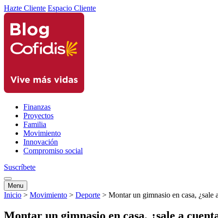
Hazte Cliente
Espacio Cliente
Finanzas
Proyectos
Familia
Movimiento
Innovación
Compromiso social
Suscríbete
Menu
Inicio
>
Movimiento
>
Deporte
>
Montar un gimnasio en casa, ¿sale 
Montar un gimnasio en casa, ¿sale a cuent