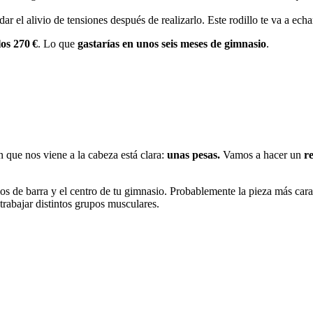
idar el alivio de tensiones después de realizarlo. Este rodillo te va a e
os 270 €
. Lo que
gastarías en unos seis meses de gimnasio
.
n que nos viene a la cabeza está clara:
unas pesas.
Vamos a hacer un
re
cios de barra y el centro de tu gimnasio. Probablemente la pieza más car
 trabajar distintos grupos musculares.