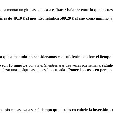
a pena montar un gimnasio en casa es
hacer balance
entre
lo que te cues
ña
es de 49,10 €
al mes
. Eso significa
589,20 € al año
como
mínimo
, 
o que a menudo no consideramos
con suficiente atención:
el tiempo
io son 15 minutos
por viaje. Si entrenaras tres veces por semana,
signif
utilizar unas máquinas que estén ocupadas.
Poner las cosas en perspe
mnasio en casa va a ser
el tiempo que tardes en cubrir la inversión
: 