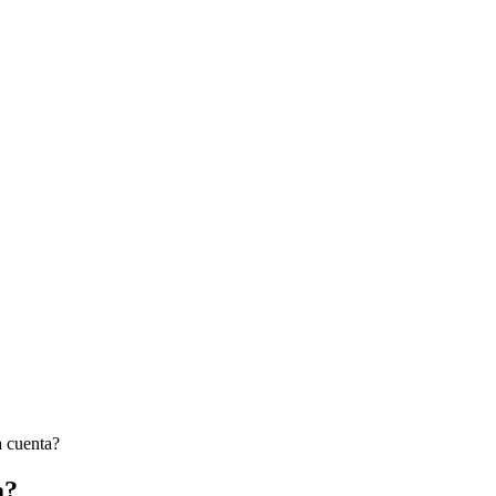
a cuenta?
a?