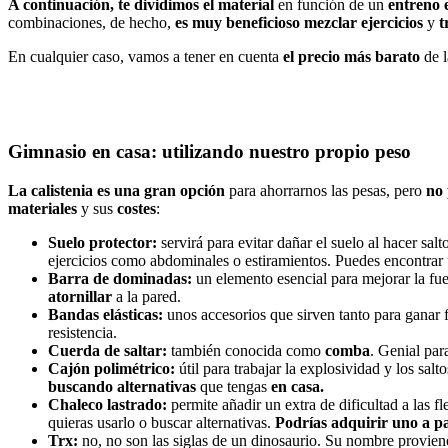
A continuación, te dividimos el material
en función de un
entreno 
combinaciones, de hecho,
es muy beneficioso mezclar ejercicios
y
t
En cualquier caso, vamos a tener en cuenta
el precio
más barato
de 
Gimnasio en casa: utilizando nuestro propio peso
La calistenia es una gran opción
para ahorrarnos las pesas, pero
no 
materiales
y sus
costes
:
Suelo protector:
servirá para evitar dañar el suelo al hacer sa
ejercicios como abdominales o estiramientos. Puedes encontrar
Barra de dominadas:
un elemento esencial para mejorar la fue
atornillar
a la pared.
Bandas elásticas:
unos accesorios que sirven tanto para ganar
resistencia.
Cuerda de saltar:
también conocida como
comba
. Genial par
Cajón polimétrico:
útil para trabajar la explosividad y los salt
buscando alternativas
que tengas
en casa.
Chaleco lastrado:
permite añadir un extra de dificultad a las f
quieras usarlo o buscar alternativas.
Podrías adquirir uno a pa
Trx:
no, no son las siglas de un dinosaurio. Su nombre provien