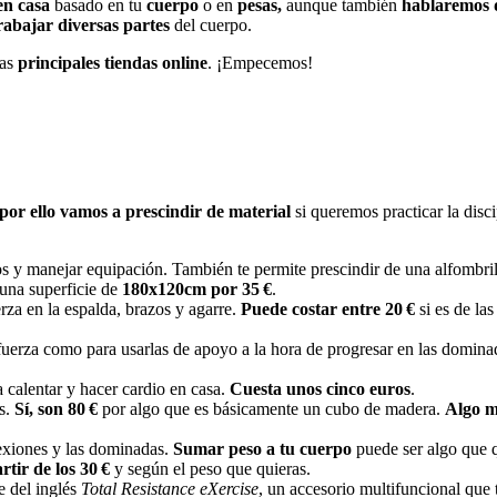
en casa
basado en tu
cuerpo
o en
pesas,
aunque también
hablaremos 
rabajar diversas partes
del cuerpo.
las
principales tiendas online
. ¡Empecemos!
por ello vamos a prescindir de material
si queremos practicar la dis
ltos y manejar equipación. También te permite prescindir de una alfombri
 una superficie de
180x120cm por 35 €
.
rza en la espalda, brazos y agarre.
Puede costar entre 20 €
si es de la
 fuerza como para usarlas de apoyo a la hora de progresar en las domin
a calentar y hacer cardio en casa.
Cuesta unos cinco euros
.
os.
Sí, son 80 €
por algo que es básicamente un cubo de madera.
Algo 
lexiones y las dominadas.
Sumar peso a tu cuerpo
puede ser algo que 
rtir de los 30 €
y según el peso que quieras.
e del inglés
Total Resistance eXercise
, un accesorio multifuncional que 