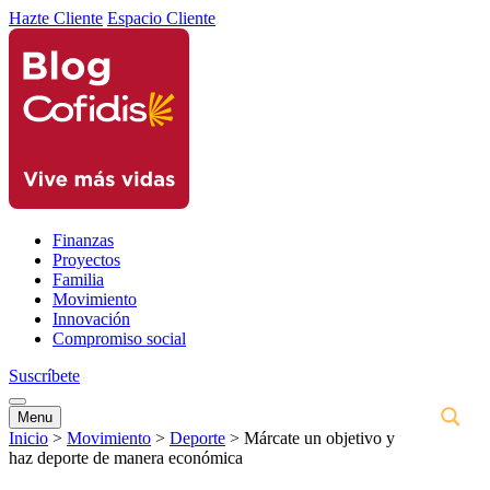
Hazte Cliente
Espacio Cliente
Finanzas
Proyectos
Familia
Movimiento
Innovación
Compromiso social
Suscríbete
Menu
Inicio
>
Movimiento
>
Deporte
>
Márcate un objetivo y
haz deporte de manera económica