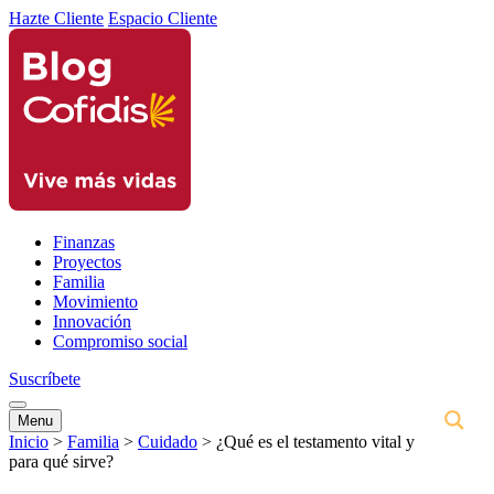
Hazte Cliente
Espacio Cliente
Finanzas
Proyectos
Familia
Movimiento
Innovación
Compromiso social
Suscríbete
Menu
Inicio
>
Familia
>
Cuidado
>
¿Qué es el testamento vital y
para qué sirve?