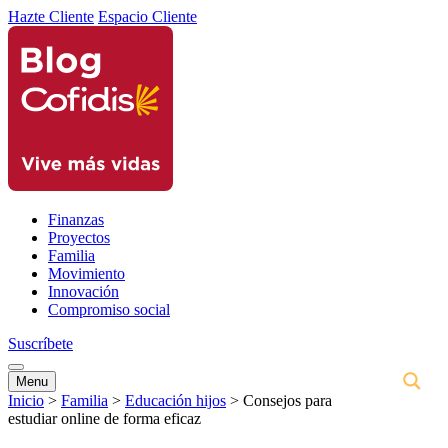
Hazte Cliente
Espacio Cliente
Finanzas
Proyectos
Familia
Movimiento
Innovación
Compromiso social
Suscríbete
Menu
Inicio
>
Familia
>
Educación hijos
>
Consejos para
estudiar online de forma eficaz