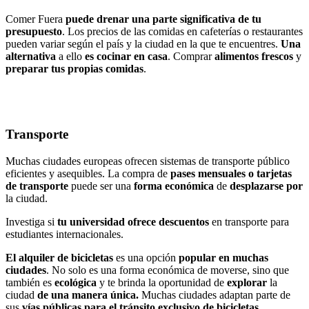
Comer Fuera
puede drenar una parte significativa de tu
presupuesto
. Los precios de las comidas en cafeterías o restaurantes
pueden variar según el país y la ciudad en la que te encuentres.
Una
alternativa
a ello
es cocinar en casa
. Comprar
alimentos frescos
y
preparar tus propias comidas
.
Transporte
Muchas ciudades europeas ofrecen sistemas de transporte público
eficientes y asequibles. La compra de
pases mensuales o tarjetas
de transporte
puede ser una
forma económica
de
desplazarse por
la ciudad.
Investiga si
tu universidad ofrece descuentos
en transporte para
estudiantes internacionales.
El alquiler de bicicletas
es una opción
popular en muchas
ciudades
. No solo es una forma económica de moverse, sino que
también es
ecológica
y te brinda la oportunidad de
explorar
la
ciudad
de una manera única.
Muchas ciudades adaptan parte de
sus
vías públicas para el tránsito exclusivo de bicicletas.