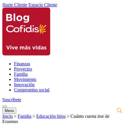
Hazte Cliente
Espacio Cliente
Finanzas
Proyectos
Familia
Movimiento
Innovación
Compromiso social
Suscríbete
Menu
Inicio
>
Familia
>
Educación hijos
>
Cuánto cuesta irse de
Erasmus