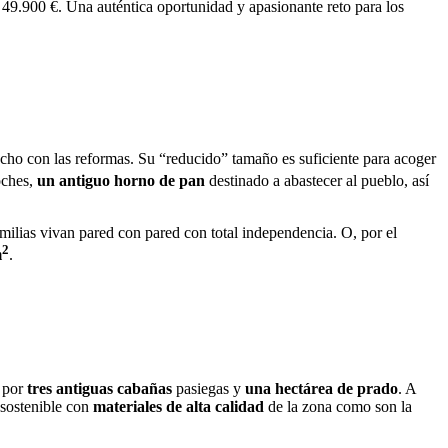
 49.900 €. Una auténtica oportunidad y apasionante reto para los
cho con las reformas. Su “reducido” tamaño es suficiente para acoger
oches,
un antiguo horno de pan
destinado a abastecer al pueblo, así
ilias vivan pared con pared con total independencia. O, por el
2
m
.
a por
tres antiguas cabañas
pasiegas y
una hectárea de prado
. A
 sostenible con
materiales de alta calidad
de la zona como son la