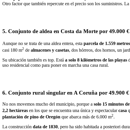
Otro factor que también repercute en el precio son los suministros. L
5. Conjunto de aldea en Costa da Morte por 49.000 €
Aunque no se trata de una aldea entera, esta
parcela de 1.559 metro
2
casi 180 m
de
almacenes y casetas
, dos hórreos, dos hornos, un ja
Su ubicación también es top. Está
a solo 8 kilómetros de las playas
d
uso residencial como para poner en marcha una casa rural.
6. Conjunto rural singular en A Coruña por 49.900 €
No nos movemos mucho del municipio, porque a
solo 15 minutos d
2,2 hectáreas
en los que se encuentra una única y espectacular
casa
2
plantación de pino de Oregón
que abarca más de 6.000 m
.
La construcción
data de 1830
, pero ha sido habitada a posteriori du