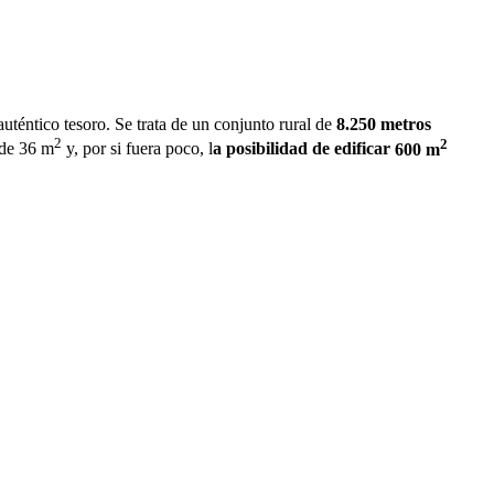
téntico tesoro. Se trata de un conjunto rural de
8.250 metros
2
2
de 36 m
y, por si fuera poco, l
a posibilidad de edificar
600 m