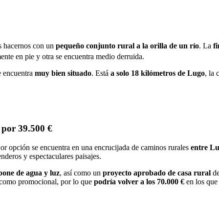
s hacernos con un
pequeño conjunto rural a la orilla de un río
. La
f
mente en pie y otra se encuentra medio derruida.
e encuentra
muy bien situado
. Está
a solo 18 kilómetros de Lugo
, la
a por 39.500 €
jor opción se encuentra en una encrucijada de caminos rurales
entre L
nderos y espectaculares paisajes.
pone de agua y luz
, así como un
proyecto aprobado de casa rural
de
a como promocional, por lo que
podría volver a los 70.000 €
en los que