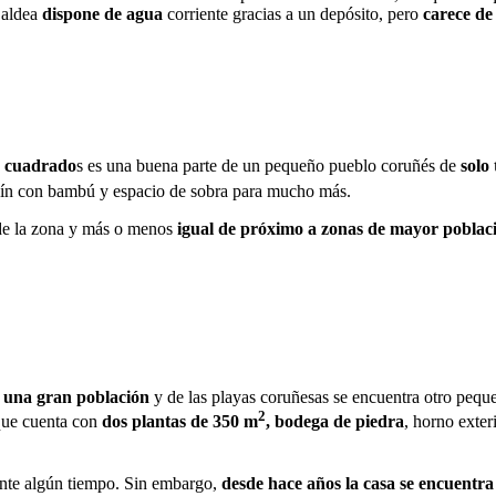
a aldea
dispone de agua
corriente gracias a un depósito, pero
carece de 
s cuadrado
s es una buena parte de un pequeño pueblo coruñés de
solo 
rdín con bambú y espacio de sobra para mucho más.
e la zona y más o menos
igual de próximo a zonas de mayor poblac
e una gran población
y de las playas coruñesas se encuentra otro pe
2
que cuenta con
dos plantas de 350 m
, bodega de piedra
, horno exter
rante algún tiempo. Sin embargo,
desde hace años la casa se encuent