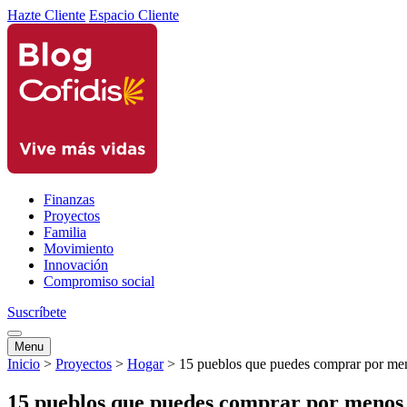
Hazte Cliente
Espacio Cliente
Finanzas
Proyectos
Familia
Movimiento
Innovación
Compromiso social
Suscríbete
Menu
Inicio
>
Proyectos
>
Hogar
>
15 pueblos que puedes comprar por me
15 pueblos que puedes comprar por menos 