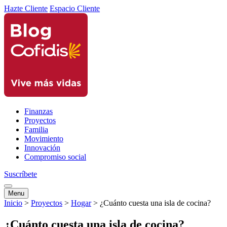
Hazte Cliente
Espacio Cliente
Finanzas
Proyectos
Familia
Movimiento
Innovación
Compromiso social
Suscríbete
Menu
Inicio
>
Proyectos
>
Hogar
>
¿Cuánto cuesta una isla de cocina?
¿Cuánto cuesta una isla de cocina?