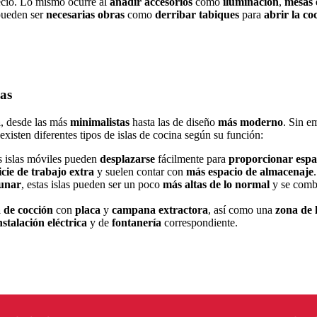
ecio. Lo mismo ocurre al
añadir
accesorios
como
iluminación
,
mesas
 pueden ser
necesarias
obras
como
derribar
tabiques
para
abrir la co
cas
a
, desde las más
minimalistas
hasta las de diseño
más
moderno
. Sin e
existen diferentes tipos de islas de cocina según su función:
as islas móviles pueden
desplazarse
fácilmente para
proporcionar
espa
icie de trabajo extra
y suelen contar con
más espacio de almacenaje
unar
, estas islas pueden ser un poco
más altas de lo normal
y se com
 de cocción
con
placa
y
campana
extractora
, así como una
zona de 
nstalación
eléctrica
y de
fontanería
correspondiente.