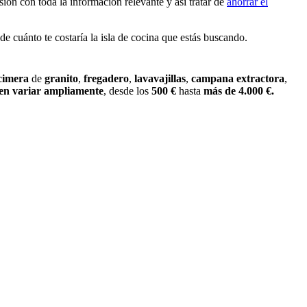
sión con toda la información relevante y así tratar de
ahorrar el
e cuánto te costaría la isla de cocina que estás buscando.
cimera
de
granito
,
fregadero
,
lavavajillas
,
campana
extractora
,
en variar ampliamente
, desde los
500 €
hasta
más de 4.000 €.