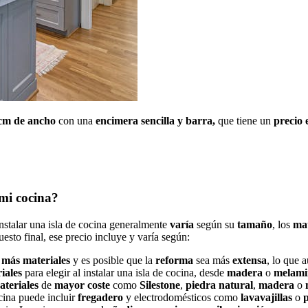
 cm de ancho
con una
encimera sencilla y barra,
que tiene un
precio 
 mi cocina?
nstalar una isla de cocina generalmente
varía
según su
tamaño
, los
mat
esto final, ese precio incluye y varía según:
n
más
materiales
y es posible que la
reforma
sea más
extensa
, lo que 
iales
para elegir al instalar una isla de cocina, desde
madera
o
melami
ateriales
de
mayor coste
como
Silestone
,
piedra
natural
,
madera
o
cina puede incluir
fregadero
y electrodomésticos como
lavavajillas
o