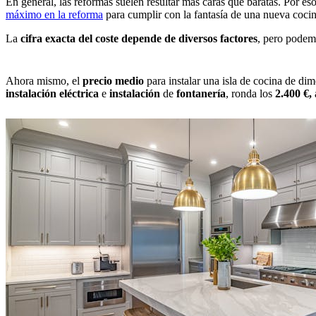
En general, las reformas suelen resultar más caras que baratas. Por es
máximo en la reforma
para cumplir con la fantasía de una nueva cocin
La
cifra exacta del coste depende de diversos factores
, pero podem
Ahora mismo, el
precio medio
para instalar una isla de cocina de di
instalación
eléctrica
e
instalación
de
fontanería
, ronda los
2.400 €,