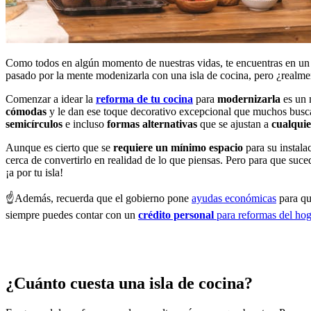
Como todos en algún momento de nuestras vidas, te encuentras en un hi
pasado por la mente modenizarla con una isla de cocina, pero ¿realmen
Comenzar a idear la
reforma de tu cocina
para
modernizarla
es un 
cómodas
y le dan ese toque decorativo excepcional que muchos buscan
semicírculos
e incluso
formas
alternativas
que se ajustan a
cualquie
Aunque es cierto que se
requiere un mínimo espacio
para su instala
cerca de convertirlo en realidad de lo que piensas. Pero para que suce
¡a por tu isla!
☝️
Además, recuerda que el gobierno pone
ayudas económicas
para qu
siempre puedes contar con un
crédito personal
para reformas del hog
¿Cuánto cuesta una isla de cocina?