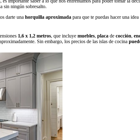
o, es importante saber a lo que nos enfrentamos para poder tomar la deci
a sin ningún sobresalto.
os darte una
horquilla aproximada
para que te puedas hacer una idea d
mensiones
1,6 x 1,2 metros
, que incluye
muebles
,
placa
de
cocción
,
en
aproximadamente. Sin embargo, los precios de las islas de cocina
pued