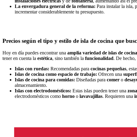
instalaciones
eléctricas
y de
fontanería
, aumentando así el pr
La envergadura general de la reforma:
Para instalar la isla,
incrementar considerablemente tu presupuesto.
Precios según el tipo y estilo de isla de cocina que bus
Hoy en día puedes encontrar una
amplia variedad de islas de cocin
tener en cuenta la
estética
, sino también la
funcionalidad
. De hecho, 
Islas con ruedas:
Recomendadas para
cocinas
pequeñas
, est
Islas de cocina como espacio de trabajo:
Ofrecen una
superf
Islas de cocina para comidas:
Diseñadas para
comer
o
desay
almacenamiento.
Islas con electrodomésticos:
Estas islas pueden tener una
zona
electrodomésticos como
horno
o
lavavajillas
. Requieren una
i