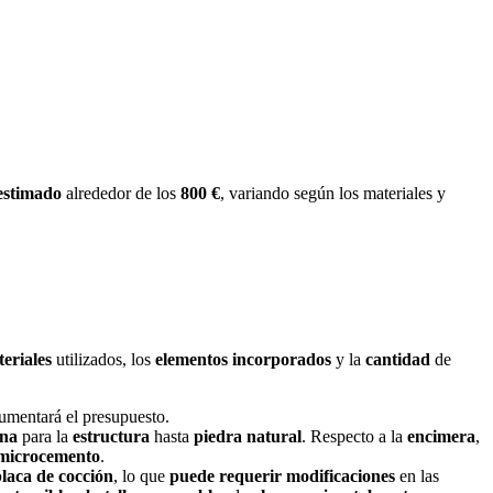
estimado
alrededor de
los
800 €
, variando según los materiales y
eriales
utilizados, los
elementos
incorporados
y la
cantidad
de
aumentará el presupuesto.
na
para la
estructura
hasta
piedra
natural
. Respecto a la
encimera
,
microcemento
.
placa
de
cocción
, lo que
puede
requerir
modificaciones
en las