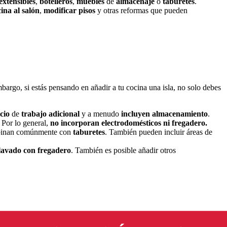
extensibles
,
botelleros
,
muebles
de
almacenaje
o
taburetes
.
cina al salón
,
modificar
pisos
y otras reformas que pueden
mbargo, si estás pensando en añadir a tu cocina una isla, no solo debes
cio
de
trabajo
adicional
y a menudo
incluyen
almacenamiento
.
. Por lo general,
no incorporan electrodomésticos ni fregadero.
binan comúnmente con
taburetes
. También pueden incluir áreas de
lavado con fregadero
. También es posible añadir otros