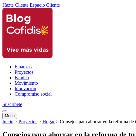
Hazte Cliente
Espacio Cliente
Finanzas
Proyectos
Familia
Movimiento
Innovación
Compromiso social
Suscríbete
Menu
Inicio
>
Proyectos
>
Hogar
>
Consejos para ahorrar en la reforma de 
Consejos para ahorrar en la reforma de tu