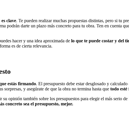
 es clave
. Te pueden realizar muchas propuestas distintas, pero si tu p
orma podrán darte un plazo más concreto para tu obra. Ten en cuenta q
 puedes hacer y una idea aproximada de
lo que te puede costar y del t
eforma es de cierta relevancia.
esto
o que estás firmando
. El presupuesto debe estar desglosado y calculado e
las sorpresas, y asegúrate de que la obra no termina hasta que
todo esté 
ir su opinión también sobre los presupuestos para elegir el más serio de 
s concreto sea el presupuesto, mejor.