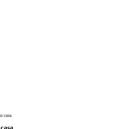
tu casa
 casa