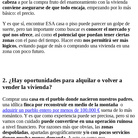
cabeza
a por la compra fruto del enamoramiento con la vivienda
conviene asegurarse de que todo encaja
, empezando por lo más
básico: el precio.
Y es que sí, encontrar ESA casa o piso puede parecer un golpe de
suerte, pero tan importante como buscar es
conocer el mercado y
qué nos ofrece
, así como
el potencial que puedan tener ciertas
zonas
con el paso del tiempo. Hacer esto
nos permitirá ser más
lógicos
, evitando pagar de más o comprando una vivienda en una
zona con poco futuro.
2. ¿Hay oportunidades para alquilar o volver a
vender la vivienda?
Comprar una
casa en el pueblo donde nacieron nuestros padres
,
una idílica
finca por reconstruir en medio de la montaña
o
adquirir un pueblo entero por menos de 100.000 €
suena de lo más
romántico. Y es que como experiencia puede ser preciosa, pero si no
vamos con cuidado
puede convertirse en una operación ruinosa
a nivel financiero. Por razones más que obvias, las
zonas
despobladas
, apartadas geográficamente
y/o con pocos servicios
tienen mucha menos demanda
. A esto se suma que