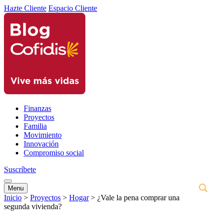
Hazte Cliente
Espacio Cliente
Finanzas
Proyectos
Familia
Movimiento
Innovación
Compromiso social
Suscríbete
Menu
Inicio
>
Proyectos
>
Hogar
>
¿Vale la pena comprar una
segunda vivienda?