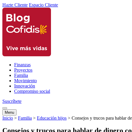
Hazte Cliente
Espacio Cliente
Finanzas
Proyectos
Familia
Movimiento
Innovación
Compromiso social
Suscríbete
Menu
Inicio
>
Familia
>
Educación hijos
>
Consejos y trucos para hablar de
Consejos y trucos para hablar de dinero co