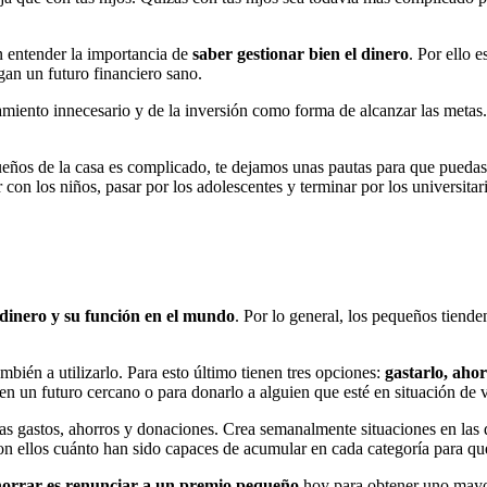
n entender la importancia de
saber gestionar bien el dinero
. Por ello 
gan un futuro financiero sano.
miento innecesario y de la inversión como forma de alcanzar las metas. 
ños de la casa es complicado, te dejamos unas pautas para que puedas e
 los niños, pasar por los adolescentes y terminar por los universitari
l dinero y su función en el mundo
. Por lo general, los pequeños tiend
mbién a utilizarlo. Para esto último tienen tres opciones:
gastarlo, aho
en un futuro cercano o para donarlo a alguien que esté en situación de 
s gastos, ahorros y donaciones. Crea semanalmente situaciones en las q
n ellos cuánto han sido capaces de acumular en cada categoría para que
ahorrar es renunciar a un premio pequeño
hoy para obtener uno mayo