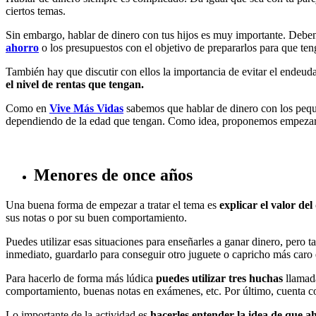
ciertos temas.
Sin embargo, hablar de dinero con tus hijos es muy importante. Debe
ahorro
o los presupuestos con el objetivo de prepararlos para que ten
También hay que discutir con ellos la importancia de evitar el endeuda
el nivel de rentas que tengan.
Como en
Vive Más Vidas
sabemos que hablar de dinero con los peque
dependiendo de la edad que tengan. Como idea, proponemos empezar con
Menores de once años
Una buena forma de empezar a tratar el tema es
explicar el valor de
sus notas o por su buen comportamiento.
Puedes utilizar esas situaciones para enseñarles a ganar dinero, pero ta
inmediato, guardarlo para conseguir otro juguete o capricho más caro 
Para hacerlo de forma más lúdica
puedes utilizar tres huchas
llamada
comportamiento, buenas notas en exámenes, etc. Por último, cuenta co
Lo importante de la actividad es
hacerles entender la idea de que 