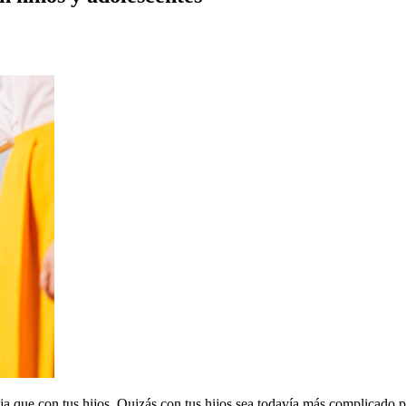
ja que con tus hijos. Quizás con tus hijos sea todavía más complicado p