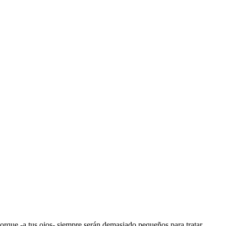
orque -a tus ojos- siempre serán demasiado pequeños para tratar