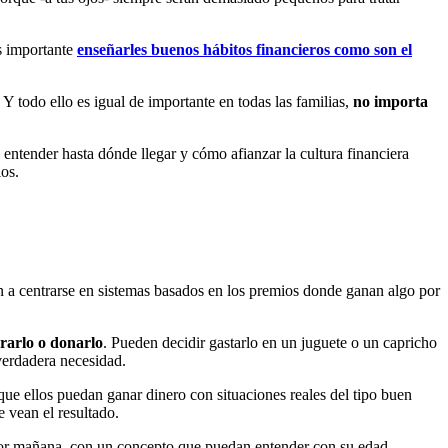
es importante
enseñarles buenos hábitos financieros como son el
Y todo ello es igual de importante en todas las familias,
no importa
ntender hasta dónde llegar y cómo afianzar la cultura financiera
os.
en a centrarse en sistemas basados en los premios donde ganan algo por
rrarlo o donarlo
. Pueden decidir gastarlo en un juguete o un capricho
verdadera necesidad.
ue ellos puedan ganar dinero con situaciones reales del tipo buen
 vean el resultado.
r mañana, con un concepto que puedan entender con su edad.