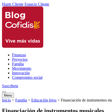
Hazte Cliente
Espacio Cliente
Finanzas
Proyectos
Familia
Movimiento
Innovación
Compromiso social
Suscríbete
Menu
Inicio
>
Familia
>
Educación hijos
>
Financiación de instrumentos mu
Financiación de instrumentos musicales