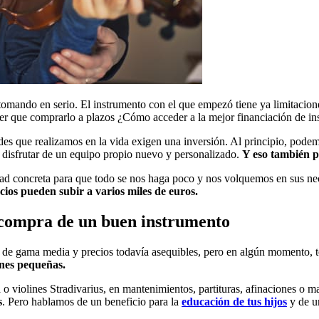
á tomando en serio. El instrumento con el que empezó tiene ya limitacion
ner que comprarlo a plazos ¿Cómo acceder a la mejor financiación de i
des que realizamos en la vida exigen una inversión. Al principio, podemos
isfrutar de un equipo propio nuevo y personalizado.
Y eso también pa
ad concreta para que todo se nos haga poco y nos volquemos en sus ne
ecios pueden subir a varios miles de euros.
 compra de un buen instrumento
de gama media y precios todavía asequibles, pero en algún momento, te
nes pequeñas.
 o violines Stradivarius, en mantenimientos, partituras, afinaciones o m
s
. Pero hablamos de un beneficio para la
educación de tus hijos
y de u