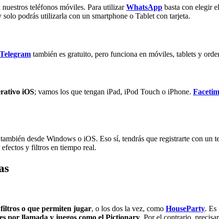
 nuestros teléfonos móviles. Para utilizar
WhatsApp
basta con elegir e
y solo podrás utilizarla con un smartphone o Tablet con tarjeta.
Telegram
también es gratuito, pero funciona en móviles, tablets y o
erativo iOS
; vamos los que tengan iPad, iPod Touch o iPhone.
Faceti
a también desde Windows o iOS. Eso sí, tendrás que registrarte con un t
fectos y filtros en tiempo real.
as
filtros o que permiten jugar
, o los dos la vez, como
HouseParty
. Es
es por llamada y juegos como el Pictionary
. Por el contrario, precis