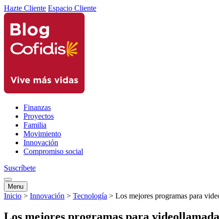
Hazte Cliente
Espacio Cliente
Finanzas
Proyectos
Familia
Movimiento
Innovación
Compromiso social
Suscríbete
Menu
Inicio
>
Innovación
>
Tecnología
>
Los mejores programas para vide
Los mejores programas para videollamada