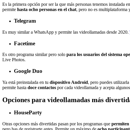
Es la primera opción por ser la que más personas tenemos instalada en
permite
hasta ocho personas en el chat
, pero no es multiplataforma 
Telegram
Es muy similar a WhatsApp y permite las videollamadas desde 2020.
Facetime
Es otro programa similar pero solo
para los usuarios del sistema op
Live Photos.
Google Duo
Ya está preinstalada en tu
dispositivo Android
, pero puedes utilizarl
permite hasta
doce contactos
por cada videollamada y acepta algunos e
Opciones para videollamadas más divertid
HouseParty
Otras opciones más divertidas pasan por los programas que
permiten 
pero has de registrarte antes. Permite un máximo de
ocho participant