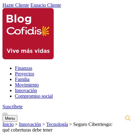
Hazte Cliente
Espacio Cliente
Finanzas
Proyectos
Familia
Movimiento
Innovación
Compromiso social
Suscríbete
Menu
Inicio
>
Innovación
>
Tecnología
>
Seguro Ciberriesgo:
qué coberturas debe tener