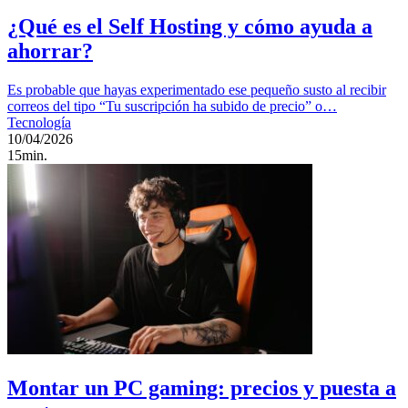
¿Qué es el Self Hosting y cómo ayuda a
ahorrar?
Es probable que hayas experimentado ese pequeño susto al recibir
correos del tipo “Tu suscripción ha subido de precio” o…
Tecnología
10/04/2026
15min.
Montar un PC gaming: precios y puesta a