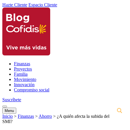
Hazte Cliente
Espacio Cliente
Finanzas
Proyectos
Familia
Movimiento
Innovación
Compromiso social
Suscríbete
Menu
Inicio
>
Finanzas
>
Ahorro
>
¿A quién afecta la subida del
SMI?