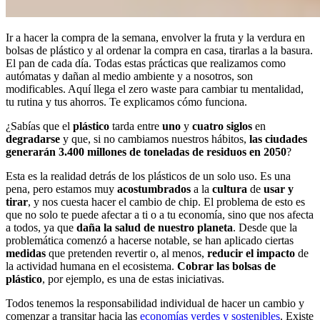
Ir a hacer la compra de la semana, envolver la fruta y la verdura en
bolsas de plástico y al ordenar la compra en casa, tirarlas a la basura.
El pan de cada día. Todas estas prácticas que realizamos como
autómatas y dañan al medio ambiente y a nosotros, son
modificables. Aquí llega el zero waste para cambiar tu mentalidad,
tu rutina y tus ahorros. Te explicamos cómo funciona.
¿Sabías que el
plástico
tarda entre
uno
y
cuatro
siglos
en
degradarse
y que, si no cambiamos nuestros hábitos,
las ciudades
generarán 3.400 millones de toneladas de residuos en 2050
?
Esta es la realidad detrás de los plásticos de un solo uso. Es una
pena, pero estamos muy
acostumbrados
a la
cultura
de
usar
y
tirar
, y nos cuesta hacer el cambio de chip. El problema de esto es
que no solo te puede afectar a ti o a tu economía, sino que nos afecta
a todos, ya que
daña la salud de nuestro planeta
. Desde que la
problemática comenzó a hacerse notable, se han aplicado ciertas
medidas
que pretenden revertir o, al menos,
reducir el impacto
de
la actividad humana en el ecosistema.
Cobrar las bolsas de
plástico
, por ejemplo, es una de estas iniciativas.
Todos tenemos la responsabilidad individual de hacer un cambio y
comenzar a transitar hacia las
economías verdes y sostenibles
. Existe