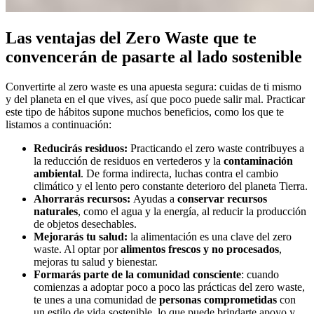
Las ventajas del Zero Waste que te
convencerán de pasarte al lado sostenible
Convertirte al zero waste es una apuesta segura: cuidas de ti mismo
y del planeta en el que vives, así que poco puede salir mal. Practicar
este tipo de hábitos supone muchos beneficios, como los que te
listamos a continuación:
Reducirás residuos:
Practicando el zero waste contribuyes a
la reducción de residuos en vertederos y la
contaminación
ambiental
. De forma indirecta, luchas contra el cambio
climático y el lento pero constante deterioro del planeta Tierra.
Ahorrarás recursos:
Ayudas a
conservar recursos
naturales
, como el agua y la energía, al reducir la producción
de objetos desechables.
Mejorarás tu salud:
la alimentación es una clave del zero
waste. Al optar por
alimentos frescos y no procesados
,
mejoras tu salud y bienestar.
Formarás parte de la comunidad consciente
: cuando
comienzas a adoptar poco a poco las prácticas del zero waste,
te unes a una comunidad de
personas comprometidas
con
un estilo de vida sostenible, lo que puede brindarte apoyo y