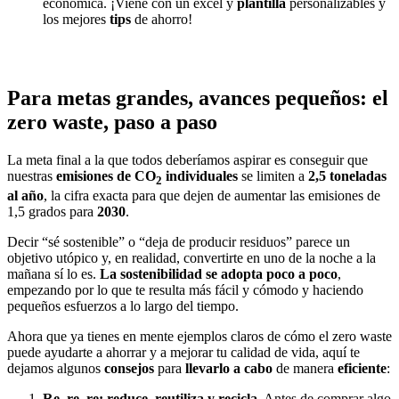
económica. ¡Viene con un excel y
plantilla
personalizables y
los mejores
tips
de ahorro!
Para metas grandes, avances pequeños: el
zero waste, paso a paso
La meta final a la que todos deberíamos aspirar es conseguir que
nuestras
emisiones de CO
individuales
se limiten a
2,5 toneladas
2
al año
, la cifra exacta para que dejen de aumentar las emisiones de
1,5 grados para
2030
.
Decir “sé sostenible” o “deja de producir residuos” parece un
objetivo utópico y, en realidad, convertirte en uno de la noche a la
mañana sí lo es.
La sostenibilidad se adopta poco a poco
,
empezando por lo que te resulta más fácil y cómodo y haciendo
pequeños esfuerzos a lo largo del tiempo.
Ahora que ya tienes en mente ejemplos claros de cómo el zero waste
puede ayudarte a ahorrar y a mejorar tu calidad de vida, aquí te
dejamos algunos
consejos
para
llevarlo a cabo
de manera
eficiente
:
Re, re, re: reduce, reutiliza y recicla.
Antes de comprar algo