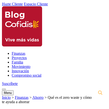
Hazte Cliente
Espacio Cliente
Finanzas
Proyectos
Familia
Movimiento
Innovación
Compromiso social
Suscríbete
Menu
Inicio
>
Finanzas
>
Ahorro
>
Qué es el zero waste y cómo
te ayuda a ahorrar