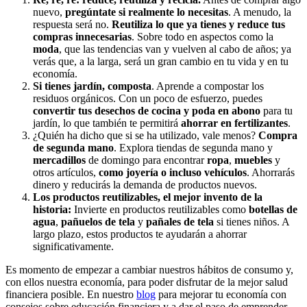
nuevo,
pregúntate si realmente lo necesitas
. A menudo, la
respuesta será no.
Reutiliza lo que ya tienes y reduce tus
compras innecesarias
. Sobre todo en aspectos como la
moda
, que las tendencias van y vuelven al cabo de años; ya
verás que, a la larga, será un gran cambio en tu vida y en tu
economía.
Si tienes jardín, composta
. Aprende a compostar los
residuos orgánicos. Con un poco de esfuerzo, puedes
convertir tus desechos de cocina y poda en abono
para tu
jardín, lo que también te permitirá
ahorrar en fertilizantes
.
¿Quién ha dicho que si se ha utilizado, vale menos?
Compra
de segunda mano
. Explora
tiendas de segunda mano y
mercadillos
de domingo para encontrar
ropa
,
muebles
y
otros artículos,
como joyería o incluso vehículos
. Ahorrarás
dinero y reducirás la demanda de productos nuevos.
Los productos reutilizables, el mejor invento de la
historia:
Invierte en productos reutilizables como
botellas de
agua
,
pañuelos de tela
y
pañales
de tela
si tienes niños. A
largo plazo, estos productos te ayudarán a ahorrar
significativamente.
Es momento de empezar a cambiar nuestros hábitos de consumo y,
con ellos nuestra economía, para poder disfrutar de la mejor salud
financiera posible. En nuestro
blog
para mejorar tu economía con
consejos sobre educación financiera y a dar el paso de emprender