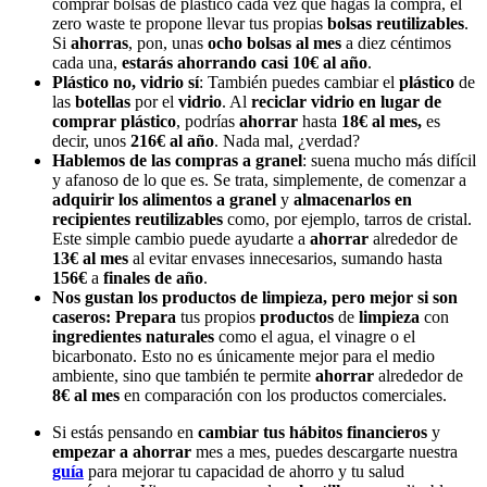
comprar bolsas de plástico cada vez que hagas la compra, el
zero waste te propone llevar tus propias
bolsas reutilizables
.
Si
ahorras
, pon, unas
ocho bolsas al mes
a diez céntimos
cada una,
estarás ahorrando casi 10€ al año
.
Plástico no, vidrio sí
: También puedes cambiar el
plástico
de
las
botellas
por el
vidrio
. Al
reciclar
vidrio en lugar de
comprar plástico
, podrías
ahorrar
hasta
18€ al mes,
es
decir, unos
216€ al año
. Nada mal, ¿verdad?
Hablemos de las compras a granel
: suena mucho más difícil
y afanoso de lo que es. Se trata, simplemente, de comenzar a
adquirir los alimentos a granel
y
almacenarlos en
recipientes reutilizables
como, por ejemplo, tarros de cristal.
Este simple cambio puede ayudarte a
ahorrar
alrededor de
13€ al mes
al evitar envases innecesarios, sumando hasta
156€
a
finales de año
.
Nos gustan los productos de limpieza, pero mejor si son
caseros:
Prepara
tus propios
productos
de
limpieza
con
ingredientes naturales
como el agua, el vinagre o el
bicarbonato. Esto no es únicamente mejor para el medio
ambiente, sino que también te permite
ahorrar
alrededor de
8€ al mes
en comparación con los productos comerciales.
Si estás pensando en
cambiar tus hábitos financieros
y
empezar a ahorrar
mes a mes, puedes descargarte nuestra
guía
para mejorar tu capacidad de ahorro y tu salud