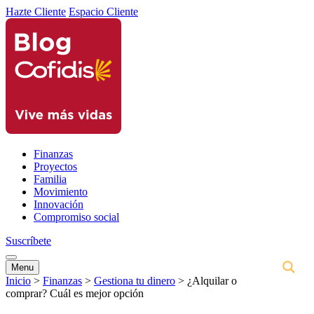
Hazte Cliente
Espacio Cliente
Finanzas
Proyectos
Familia
Movimiento
Innovación
Compromiso social
Suscríbete
Menu
Inicio
>
Finanzas
>
Gestiona tu dinero
>
¿Alquilar o
comprar? Cuál es mejor opción