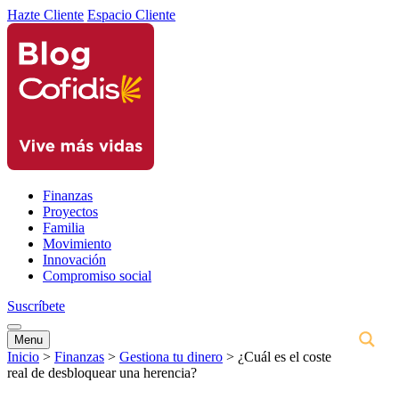
Hazte Cliente
Espacio Cliente
Finanzas
Proyectos
Familia
Movimiento
Innovación
Compromiso social
Suscríbete
Menu
Inicio
>
Finanzas
>
Gestiona tu dinero
>
¿Cuál es el coste
real de desbloquear una herencia?