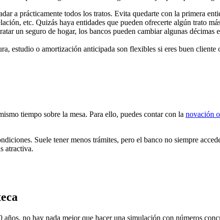
dar a prácticamente todos los tratos. Evita quedarte con la primera enti
elación, etc. Quizás haya entidades que pueden ofrecerte algún trato más
ratar un seguro de hogar, los bancos pueden cambiar algunas décimas el t
a, estudio o amortización anticipada son flexibles si eres buen cliente o
 mismo tiempo sobre la mesa. Para ello, puedes contar con la
novación o
ndiciones. Suele tener menos trámites, pero el banco no siempre accede
 atractiva.
teca
y 30 años, no hay nada mejor que hacer una simulación con números concr