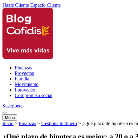
Hazte Cliente
Espacio Cliente
Finanzas
Proyectos
Familia
Movimiento
Innovación
Compromiso social
Suscríbete
Menu
Inicio
>
Finanzas
>
Gestiona tu dinero
>
¿Qué plazo de hipoteca es me
¿Qué plazo de hipoteca es mejor: a 20 o a 