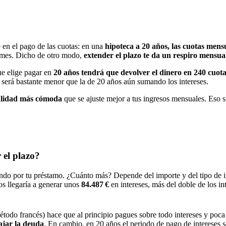
e en el pago de las cuotas: en una
hipoteca a 20 años, las cuotas mens
a mes. Dicho de otro modo,
extender el plazo te da un respiro mensu
ue elige pagar en
20 años tendrá que devolver el dinero en 240 cuot
s será bastante menor que la de 20 años aún sumando los intereses.
lidad más cómoda
que se ajuste mejor a tus ingresos mensuales. Eso 
 el plazo?
do por tu préstamo. ¿Cuánto más? Depende del importe y del tipo de in
os llegaría a generar unos
84.487 €
en intereses, más del doble de los in
todo francés) hace que al principio pagues sobre todo intereses y poca 
ajar la deuda
. En cambio, en 20 años el periodo de pago de intereses s