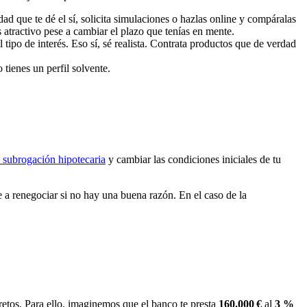
dad que te dé el sí, solicita simulaciones o hazlas online y compáralas
 atractivo pese a cambiar el plazo que tenías en mente.
ipo de interés. Eso sí, sé realista. Contrata productos que de verdad
 tienes un perfil solvente.
 subrogación hipotecaria
y cambiar las condiciones iniciales de tu
 a renegociar si no hay una buena razón. En el caso de la
etos. Para ello, imaginemos que el banco te presta
160.000 €
al
3 %