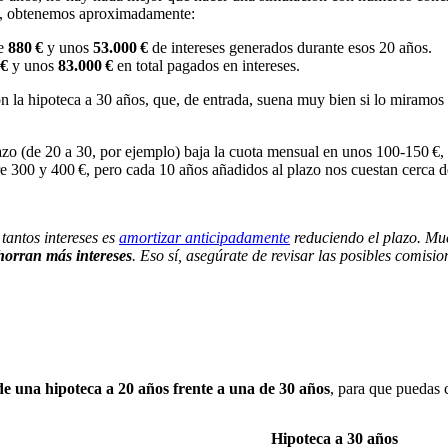
o, obtenemos aproximadamente:
de
880 €
y unos
53.000 €
de intereses generados durante esos 20 años.
 €
y unos
83.000 €
en total pagados en intereses.
n la hipoteca a 30 años, que, de entrada, suena muy bien si lo miramos 
azo (de 20 a 30, por ejemplo) baja la cuota mensual en unos 100-150 €
re 300 y 400 €, pero cada 10 años añadidos al plazo nos cuestan cerca 
tantos intereses es
amortizar anticipadamente
reduciendo el plazo. Muc
horran más intereses
. Eso sí, asegúrate de revisar las posibles comisi
 de una hipoteca a 20 años frente a una de 30 años
, para que puedas 
Hipoteca a 30 años