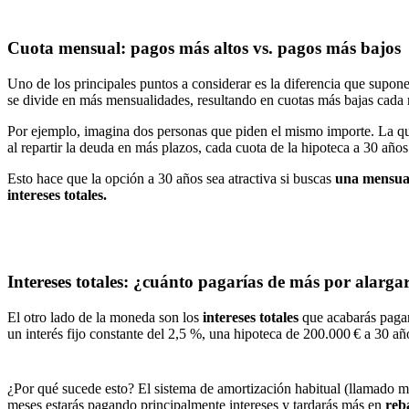
Cuota mensual: pagos más altos vs. pagos más bajos
Uno de los principales puntos a considerar es la diferencia que supon
se divide en más mensualidades, resultando en cuotas más bajas cad
Por ejemplo, imagina dos personas que piden el mismo importe. La q
al repartir la deuda en más plazos, cada cuota de la hipoteca a 30 año
Esto hace que la opción a 30 años sea atractiva si buscas
una mensua
intereses totales.
Intereses totales: ¿cuánto pagarías de más por alargar
El otro lado de la moneda son los
intereses totales
que acabarás pagan
un interés fijo constante del 2,5 %, una hipoteca de 200.000 € a 30 añ
¿Por qué sucede esto? El sistema de amortización habitual (llamado mé
meses estarás pagando principalmente intereses y tardarás más en
reb