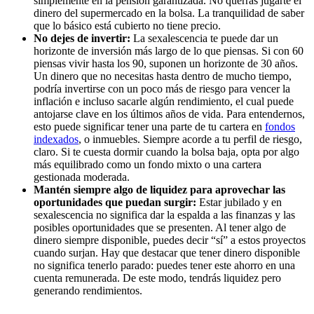
simplemente en la pensión garantizada. No querrás jugarte el
dinero del supermercado en la bolsa. La tranquilidad de saber
que lo básico está cubierto no tiene precio.
No dejes de invertir:
La sexalescencia te puede dar un
horizonte de inversión más largo de lo que piensas. Si con 60
piensas vivir hasta los 90, suponen un horizonte de 30 años.
Un dinero que no necesitas hasta dentro de mucho tiempo,
podría invertirse con un poco más de riesgo para vencer la
inflación e incluso sacarle algún rendimiento, el cual puede
antojarse clave en los últimos años de vida. Para entendernos,
esto puede significar tener una parte de tu cartera en
fondos
indexados
, o inmuebles. Siempre acorde a tu perfil de riesgo,
claro. Si te cuesta dormir cuando la bolsa baja, opta por algo
más equilibrado como un fondo mixto o una cartera
gestionada moderada.
Mantén siempre algo de liquidez para aprovechar las
oportunidades que puedan surgir:
Estar jubilado y en
sexalescencia no significa dar la espalda a las finanzas y las
posibles oportunidades que se presenten. Al tener algo de
dinero siempre disponible, puedes decir “sí” a estos proyectos
cuando surjan. Hay que destacar que tener dinero disponible
no significa tenerlo parado: puedes tener este ahorro en una
cuenta remunerada. De este modo, tendrás liquidez pero
generando rendimientos.