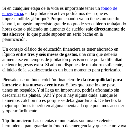
Si en cualquier etapa de la vida es importante tener un
fondo de
emergencia
, en la jubilación activa podríamos decir que es
imprescindible. ¿Por qué? Porque cuando ya no tienes un sueldo
laboral, un gasto imprevisto grande no puede ser cubierto trabajando
horas extra o pidiendo un aumento de sueldo:
sale directamente de
tus ahorros
, lo que puede suponer un serio bache en la
planificación.
Un consejo clásico de educación financiera es tener ahorrado en
líquido
entre tres y seis meses de gastos
, una cifra que debería
aumentarse en tiempos de jubilación precisamente por la dificultad
de tener ingresos extra. Si aún no dispones de un ahorro suficiente,
el inicio de la sexalescencia es un buen momento para priorizarlo.
Piénsalo así: un buen colchón financiero
te da tranquilidad para
lanzarte a tus nuevas aventuras
. Sabes que pase lo que pase,
tienes un respaldo. Y si llega un imprevisto, podrás afrontarlo sin
descarrilar tus planes. ¡Ah! Y por si hay alguna duda, aunque le
llamemos colchón no es porque se deba guardar ahí. De hecho, la
mejor opción es tenerlo en alguna cuenta a la que podamos acceder
y operar fácilmente.
Tip financiero:
Las cuentas remuneradas son una excelente
herramienta para guardar tu fondo de emergencia y que este no vaya