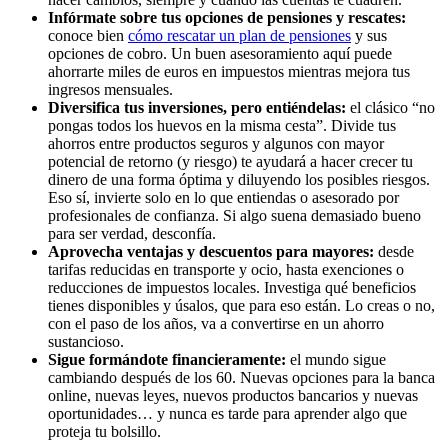
Infórmate sobre tus opciones de pensiones y rescates:
conoce bien
cómo rescatar un plan de pensiones
y sus
opciones de cobro. Un buen asesoramiento aquí puede
ahorrarte miles de euros en impuestos mientras mejora tus
ingresos mensuales.
Diversifica tus inversiones, pero entiéndelas:
el clásico “no
pongas todos los huevos en la misma cesta”. Divide tus
ahorros entre productos seguros y algunos con mayor
potencial de retorno (y riesgo) te ayudará a hacer crecer tu
dinero de una forma óptima y diluyendo los posibles riesgos.
Eso sí, invierte solo en lo que entiendas o asesorado por
profesionales de confianza. Si algo suena demasiado bueno
para ser verdad, desconfía.
Aprovecha ventajas y descuentos para mayores:
desde
tarifas reducidas en transporte y ocio, hasta exenciones o
reducciones de impuestos locales. Investiga qué beneficios
tienes disponibles y úsalos, que para eso están. Lo creas o no,
con el paso de los años, va a convertirse en un ahorro
sustancioso.
Sigue formándote financieramente:
el mundo sigue
cambiando después de los 60. Nuevas opciones para la banca
online, nuevas leyes, nuevos productos bancarios y nuevas
oportunidades… y nunca es tarde para aprender algo que
proteja tu bolsillo.