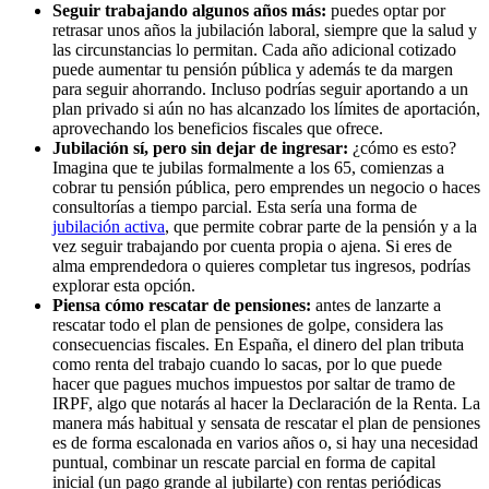
Seguir trabajando algunos años más:
puedes optar por
retrasar unos años la jubilación laboral, siempre que la salud y
las circunstancias lo permitan. Cada año adicional cotizado
puede aumentar tu pensión pública y además te da margen
para seguir ahorrando. Incluso podrías seguir aportando a un
plan privado si aún no has alcanzado los límites de aportación,
aprovechando los beneficios fiscales que ofrece.
Jubilación sí, pero sin dejar de ingresar:
¿cómo es esto?
Imagina que te jubilas formalmente a los 65, comienzas a
cobrar tu pensión pública, pero emprendes un negocio o haces
consultorías a tiempo parcial. Esta sería una forma de
jubilación activa
, que permite cobrar parte de la pensión y a la
vez seguir trabajando por cuenta propia o ajena. Si eres de
alma emprendedora o quieres completar tus ingresos, podrías
explorar esta opción.
Piensa cómo rescatar de pensiones:
antes de lanzarte a
rescatar todo el plan de pensiones de golpe, considera las
consecuencias fiscales. En España, el dinero del plan tributa
como renta del trabajo cuando lo sacas, por lo que puede
hacer que pagues muchos impuestos por saltar de tramo de
IRPF, algo que notarás al hacer la Declaración de la Renta. La
manera más habitual y sensata de rescatar el plan de pensiones
es de forma escalonada en varios años o, si hay una necesidad
puntual, combinar un rescate parcial en forma de capital
inicial (un pago grande al jubilarte) con rentas periódicas