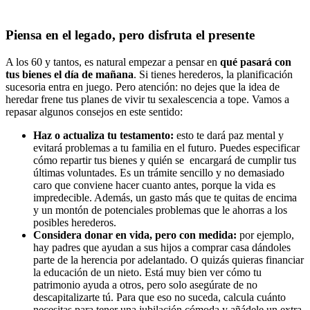
Piensa en el legado, pero disfruta el presente
A los 60 y tantos, es natural empezar a pensar en
qué pasará con
tus bienes el día de mañana
. Si tienes herederos, la planificación
sucesoria entra en juego. Pero atención: no dejes que la idea de
heredar frene tus planes de vivir tu sexalescencia a tope. Vamos a
repasar algunos consejos en este sentido:
Haz o actualiza tu testamento:
esto te dará paz mental y
evitará problemas a tu familia en el futuro. Puedes especificar
cómo repartir tus bienes y quién se encargará de cumplir tus
últimas voluntades. Es un trámite sencillo y no demasiado
caro que conviene hacer cuanto antes, porque la vida es
impredecible. Además, un gasto más que te quitas de encima
y un montón de potenciales problemas que le ahorras a los
posibles herederos.
Considera donar en vida, pero con medida:
por ejemplo,
hay padres que ayudan a sus hijos a comprar casa dándoles
parte de la herencia por adelantado. O quizás quieras financiar
la educación de un nieto. Está muy bien ver cómo tu
patrimonio ayuda a otros, pero solo asegúrate de no
descapitalizarte tú. Para que eso no suceda, calcula cuánto
necesitas para tener una jubilación cómoda y añádele un extra