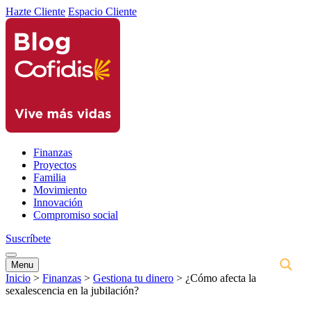
Hazte Cliente
Espacio Cliente
Finanzas
Proyectos
Familia
Movimiento
Innovación
Compromiso social
Suscríbete
Menu
Inicio
>
Finanzas
>
Gestiona tu dinero
>
¿Cómo afecta la
sexalescencia en la jubilación?