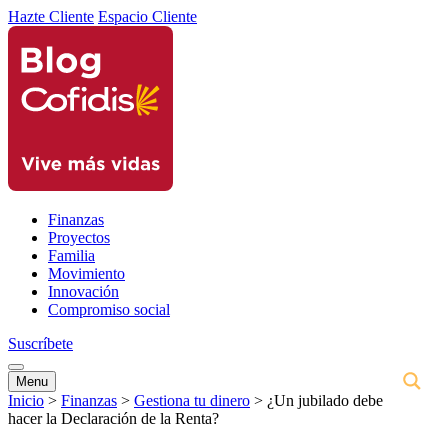
Hazte Cliente
Espacio Cliente
Finanzas
Proyectos
Familia
Movimiento
Innovación
Compromiso social
Suscríbete
Menu
Inicio
>
Finanzas
>
Gestiona tu dinero
>
¿Un jubilado debe
hacer la Declaración de la Renta?