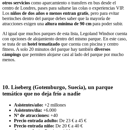
otros servicios
como aparcamiento o transfers en bus desde el
centro de Londres, pases para saltarse las colas o experiencias VIP.
Los
niños de dos años o menos entran gratis
, pero para evitar
berrinches dentro del parque debes saber que la mayoría de
atracciones exigen una
altura mínima de 90 cm
para poder subir.
Al igual que muchos parques de esta lista, Legoland Windsor cuenta
con opciones de alojamiento dentro del mismo parque. En este caso,
se trata de un
hotel tematizado
que cuenta con piscina y centro
fitness. A solo 20 minutos del parque hay también
diversos
cámpings
que permiten alojarse casi al lado del parque por mucho
menos.
10. Liseberg (Gotemburgo, Suecia), un parque
temático que no deja frío a nadie
Asistentes/año:
+2 millones
Asistentes/día:
+6.000
Nº de atracciones:
+40
Precio entrada adulto:
De 23 € a 45 €
Precio entrada niño:
De 20 € a 40 €