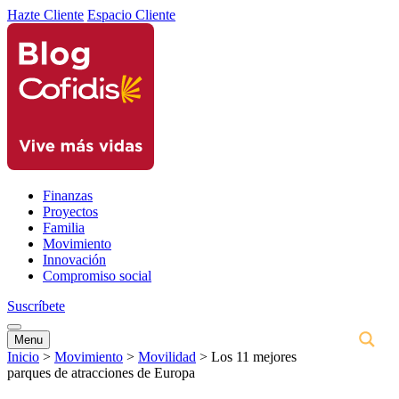
Hazte Cliente
Espacio Cliente
Finanzas
Proyectos
Familia
Movimiento
Innovación
Compromiso social
Suscríbete
Menu
Inicio
>
Movimiento
>
Movilidad
>
Los 11 mejores
parques de atracciones de Europa