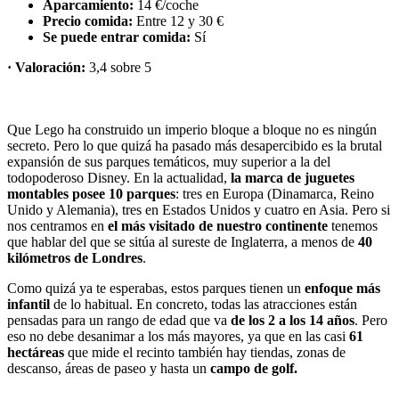
Aparcamiento:
14 €/coche
Precio comida:
Entre 12 y 30 €
Se puede entrar comida:
Sí
· Valoración:
3,4 sobre 5
Que Lego ha construido un imperio bloque a bloque no es ningún
secreto. Pero lo que quizá ha pasado más desapercibido es la brutal
expansión de sus parques temáticos, muy superior a la del
todopoderoso Disney. En la actualidad,
la marca de juguetes
montables posee 10 parques
: tres en Europa (Dinamarca, Reino
Unido y Alemania), tres en Estados Unidos y cuatro en Asia. Pero si
nos centramos en
el más visitado de nuestro continente
tenemos
que hablar del que se sitúa al sureste de Inglaterra, a menos de
40
kilómetros de Londres
.
Como quizá ya te esperabas, estos parques tienen un
enfoque más
infantil
de lo habitual. En concreto, todas las atracciones están
pensadas para un rango de edad que va
de los 2 a los 14 años
. Pero
eso no debe desanimar a los más mayores, ya que en las casi
61
hectáreas
que mide el recinto también hay tiendas, zonas de
descanso, áreas de paseo y hasta un
campo de golf.