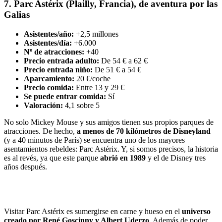
7. Parc Astérix (Plailly, Francia), de aventura por las
Galias
Asistentes/año:
+2,5 millones
Asistentes/día:
+6.000
Nº de atracciones:
+40
Precio entrada adulto:
De 54 € a 62 €
Precio entrada niño:
De 51 € a 54 €
Aparcamiento:
20 €/coche
Precio comida:
Entre 13 y 29 €
Se puede entrar comida:
Sí
Valoración:
4,1 sobre 5
No solo Mickey Mouse y sus amigos tienen sus propios parques de
atracciones. De hecho,
a menos de 70 kilómetros de Disneyland
(y a 40 minutos de París) se encuentra uno de los mayores
asentamientos rebeldes: Parc Astérix. Y, si somos precisos, la historia
es al revés, ya que este parque
abrió en 1989
y el de Disney tres
años después.
Visitar Parc Astérix es sumergirse en carne y hueso en el
universo
creado por René Goscinny y Albert Uderzo
. Además de poder