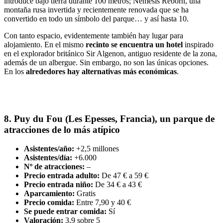
introduce bajo tierra durante 100 metros; Nemesis Reborn, una
montaña rusa invertida y recientemente renovada que se ha
convertido en todo un símbolo del parque… y así hasta 10.
Con tanto espacio, evidentemente también hay lugar para
alojamiento. En el mismo
recinto se encuentra un hotel
inspirado
en el explorador británico Sir Algenon, antiguo residente de la zona,
además de un albergue. Sin embargo, no son las únicas opciones.
En los
alrededores hay alternativas más económicas
.
8. Puy du Fou (Les Epesses, Francia), un parque de
atracciones de lo más atípico
Asistentes/año:
+2,5 millones
Asistentes/día:
+6.000
Nº de atracciones:
–
Precio entrada adulto:
De 47 € a 59 €
Precio entrada niño:
De 34 € a 43 €
Aparcamiento:
Gratis
Precio comida:
Entre 7,90 y 40 €
Se puede entrar comida:
Sí
Valoración:
3,9 sobre 5