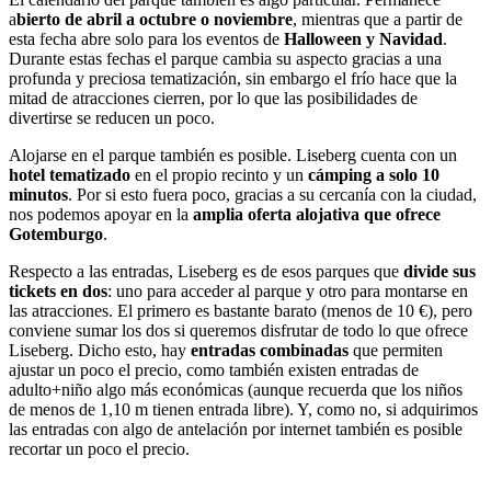
a
bierto de abril a octubre o noviembre
, mientras que a partir de
esta fecha abre solo para los eventos de
Halloween y Navidad
.
Durante estas fechas el parque cambia su aspecto gracias a una
profunda y preciosa tematización, sin embargo el frío hace que la
mitad de atracciones cierren, por lo que las posibilidades de
divertirse se reducen un poco.
Alojarse en el parque también es posible. Liseberg cuenta con un
hotel tematizado
en el propio recinto y un
cámping a solo 10
minutos
. Por si esto fuera poco, gracias a su cercanía con la ciudad,
nos podemos apoyar en la
amplia oferta alojativa que ofrece
Gotemburgo
.
Respecto a las entradas, Liseberg es de esos parques que
divide sus
tickets en dos
: uno para acceder al parque y otro para montarse en
las atracciones. El primero es bastante barato (menos de 10 €), pero
conviene sumar los dos si queremos disfrutar de todo lo que ofrece
Liseberg. Dicho esto, hay
entradas combinadas
que permiten
ajustar un poco el precio, como también existen entradas de
adulto+niño algo más económicas (aunque recuerda que los niños
de menos de 1,10 m tienen entrada libre). Y, como no, si adquirimos
las entradas con algo de antelación por internet también es posible
recortar un poco el precio.