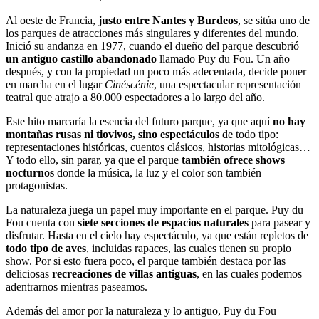
Al oeste de Francia,
justo entre Nantes y Burdeos
, se sitúa uno de
los parques de atracciones más singulares y diferentes del mundo.
Inició su andanza en 1977, cuando el dueño del parque descubrió
un antiguo castillo abandonado
llamado Puy du Fou. Un año
después, y con la propiedad un poco más adecentada, decide poner
en marcha en el lugar
Cinéscénie
, una espectacular representación
teatral que atrajo a 80.000 espectadores a lo largo del año.
Este hito marcaría la esencia del futuro parque, ya que aquí
no hay
montañas rusas ni tiovivos, sino espectáculos
de todo tipo:
representaciones históricas, cuentos clásicos, historias mitológicas…
Y todo ello, sin parar, ya que el parque
también ofrece shows
nocturnos
donde la música, la luz y el color son también
protagonistas.
La naturaleza juega un papel muy importante en el parque. Puy du
Fou cuenta con
siete secciones de espacios naturales
para pasear y
disfrutar. Hasta en el cielo hay espectáculo, ya que están repletos de
todo tipo de aves
, incluidas rapaces, las cuales tienen su propio
show. Por si esto fuera poco, el parque también destaca por las
deliciosas
recreaciones de villas antiguas
, en las cuales podemos
adentrarnos mientras paseamos.
Además del amor por la naturaleza y lo antiguo, Puy du Fou