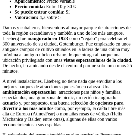
Aparcamiento:
Precio variable
Precio comida:
Entre 10 y 30 €
Se puede entrar comida:
Sí
Valoración:
4,3 sobre 5
Damas y caballeros, bienvenidos al mayor parque de atracciones de
toda la región escandinava y también a uno de los más antiguos.
Liseberg fue
inaugurado en 1923
como “regalo” para celebrar el
300 aniversario de su ciudad, Gotemburgo. Fue emplazado en unos
antiguos campos de cultivo situados en la ladera de una colina muy
próxima al antiguo núcleo urbano, lo que otorga al parque una
ubicación privilegiada con unas
vistas espectaculares de la ciudad
.
De hecho, ir caminando desde el centro al parque solo toma unos 25
minutos.
A nivel instalaciones, Liseberg no tiene nada que envidiar a los
mejores parques de atracciones que están en cabeza. Una
ambientación espectacular
, atracciones para niños y familias,
espectáculos, una gran zona de picnic, un recién inaugurado
acuario
y, por supuesto, una buena selección de
opciones para
divertir a los más adultos
como, por ejemplo, la caída libre más
alta de Europa (AtmosFear) o montañas rusas de vértigo (Helix,
Mechanica y Balder, entre otras), algunas de ellas con varios
reconocimientos a sus espaldas.
El calendario del parque también es algo particular. Permanece