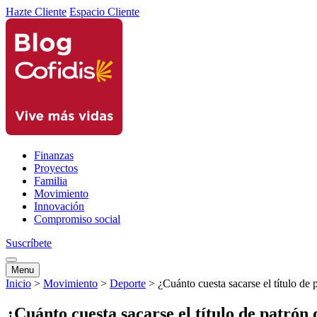
Hazte Cliente
Espacio Cliente
Finanzas
Proyectos
Familia
Movimiento
Innovación
Compromiso social
Suscríbete
Menu
Inicio
>
Movimiento
>
Deporte
>
¿Cuánto cuesta sacarse el título de 
¿Cuánto cuesta sacarse el título de patrón