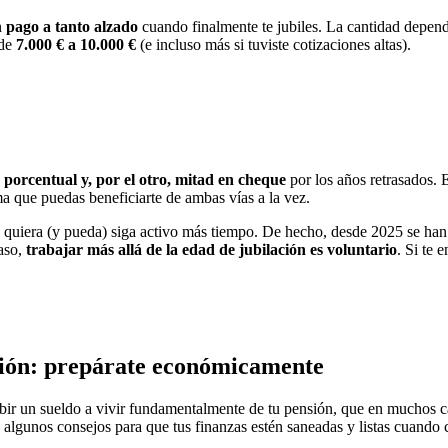
n
pago a tanto alzado
cuando finalmente te jubiles. La cantidad depende
 de
7.000 € a 10.000 €
(e incluso más si tuviste cotizaciones altas).
porcentual y, por el otro, mitad en cheque
por los años retrasados.
rma que puedas beneficiarte de ambas vías a la vez.
 quiera (y pueda) siga activo más tiempo. De hecho, desde 2025 se han
caso,
trabajar más allá de la edad de jubilación es voluntario
. Si te 
ación: prepárate económicamente
ibir un sueldo a vivir fundamentalmente de tu pensión, que en muchos ca
 algunos consejos para que tus finanzas estén saneadas y listas cuando 