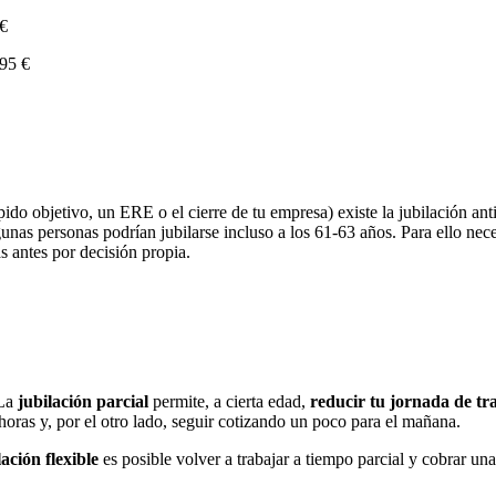
 €
,95 €
pido objetivo, un ERE o el cierre de tu empresa) existe la jubilación ant
gunas personas podrían jubilarse incluso a los 61-63 años. Para ello nec
s antes por decisión propia.
 La
jubilación parcial
permite, a cierta edad,
reducir tu jornada de tr
oras y, por el otro lado, seguir cotizando un poco para el mañana.
lación flexible
es posible volver a trabajar a tiempo parcial y cobrar un