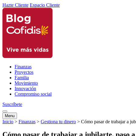
Hazte Cliente
Espacio Cliente
Finanzas
Proyectos
Familia
Movimiento
Innovación
Compromiso social
Suscríbete
Menu
Inicio
>
Finanzas
>
Gestiona tu dinero
>
Cómo pasar de trabajar a jubi
Cómo pasar de trabajar a jubilarte, paso a