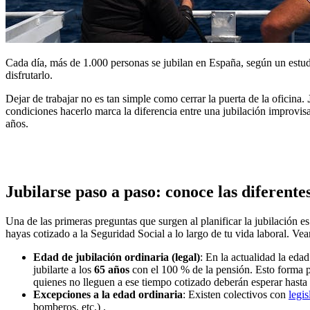
Cada día, más de 1.000 personas se jubilan en España, según un estud
disfrutarlo.
Dejar de trabajar no es tan simple como cerrar la puerta de la oficina.
condiciones hacerlo marca la diferencia entre una jubilación improvisa
años.
Jubilarse paso a paso: conoce las diferente
Una de las primeras preguntas que surgen al planificar la jubilación e
hayas cotizado a la Seguridad Social a lo largo de tu vida laboral. Ve
Edad de jubilación ordinaria (legal)
: En la actualidad la eda
jubilarte a los
65 años
con el 100 % de la pensión. Esto forma pa
quienes no lleguen a ese tiempo cotizado deberán esperar hasta 
Excepciones a la edad ordinaria
: Existen colectivos con
legi
bomberos, etc.) .