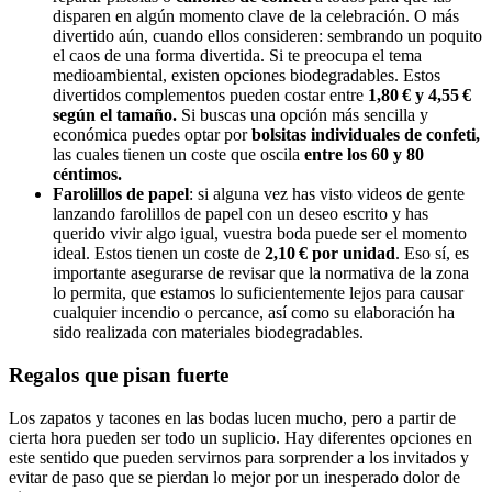
disparen en algún momento clave de la celebración. O más
divertido aún, cuando ellos consideren: sembrando un poquito
el caos de una forma divertida. Si te preocupa el tema
medioambiental, existen opciones biodegradables. Estos
divertidos complementos pueden costar entre
1,80 € y 4,55 €
según el tamaño.
Si buscas una opción más sencilla y
económica puedes optar por
bolsitas individuales de confeti,
las cuales tienen un coste que oscila
entre los 60 y 80
céntimos.
Farolillos de papel
: si alguna vez has visto videos de gente
lanzando farolillos de papel con un deseo escrito y has
querido vivir algo igual, vuestra boda puede ser el momento
ideal. Estos tienen un coste de
2,10 € por unidad
. Eso sí, es
importante asegurarse de revisar que la normativa de la zona
lo permita, que estamos lo suficientemente lejos para causar
cualquier incendio o percance, así como su elaboración ha
sido realizada con materiales biodegradables.
Regalos que pisan fuerte
Los zapatos y tacones en las bodas lucen mucho, pero a partir de
cierta hora pueden ser todo un suplicio. Hay diferentes opciones en
este sentido que pueden servirnos para sorprender a los invitados y
evitar de paso que se pierdan lo mejor por un inesperado dolor de