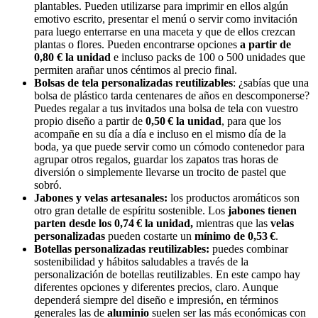
plantables. Pueden utilizarse para imprimir en ellos algún
emotivo escrito, presentar el menú o servir como invitación
para luego enterrarse en una maceta y que de ellos crezcan
plantas o flores. Pueden encontrarse opciones
a partir de
0,80 € la unidad
e incluso packs de 100 o 500 unidades que
permiten arañar unos céntimos al precio final.
Bolsas de tela personalizadas reutilizables
: ¿sabías que una
bolsa de plástico tarda centenares de años en descomponerse?
Puedes regalar a tus invitados una bolsa de tela con vuestro
propio diseño a partir de
0,50 € la unidad
, para que los
acompañe en su día a día e incluso en el mismo día de la
boda, ya que puede servir como un cómodo contenedor para
agrupar otros regalos, guardar los zapatos tras horas de
diversión o simplemente llevarse un trocito de pastel que
sobró.
Jabones y velas artesanales:
los productos aromáticos son
otro gran detalle de espíritu sostenible. Los
jabones tienen
parten desde los 0,74 € la unidad,
mientras que las
velas
personalizadas
pueden costarte un
mínimo de 0,53 €
.
Botellas personalizadas reutilizables:
puedes combinar
sostenibilidad y hábitos saludables a través de la
personalización de botellas reutilizables. En este campo hay
diferentes opciones y diferentes precios, claro. Aunque
dependerá siempre del diseño e impresión, en términos
generales las de
aluminio
suelen ser las más económicas con