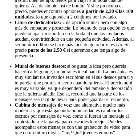
tras un buen tiempo, léelos para viajar a tu boda cuando
quieras. Así de simple, así de bonito. Y si te preocupa el
precio, puedes encontrar opciones
a partir de 2,30 € las 100
unidades
, lo que equivale a 2 céntimos por invitado.
Libro de dedicatorias:
Una opción similar pero con algo
más de empaque y presencia. Lo bueno de esta opción es que
puede ocupar un sitio fijo en la boda al que los invitados
acudan, convirtiéndolo en una pequeña actividad. Además, al
ser un único libro se hace más fácil de guardar y revisar. Su
precio
parte de los 2,50 €
si queremos que tenga algo de
presencia.
Mural de buenos deseos
: si os gusta la idea pero queréis
hacerlo a lo grande, un mural es ideal para ti. La mecánica es
muy similar: tus invitados escribirán en él sus deseos para ti y
tu pareja, que podréis releerlo cuando quieras. El precio aquí
es muy variable, ya que dependerá del tamaño y decoración
que le quieras añadir. Eso sí, recordad que la parte de los
mensajes sea fácil de llevar para poder guardar el recuerdo.
Cabina de mensajes de voz
: una alternativa mucho más
moderna y que está ganando popularidad es cambiar los
escritos por mensajes de voz, como si fueran un mensaje al
contestador de la pareja para desearles lo mejor. Puedes
acompañar estos mensajes con una grabación de vídeo para
que en un futuro digáis: “¡uy! Qué jóvenes éramos”.