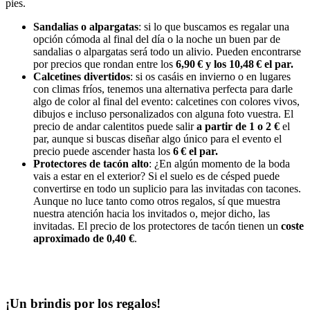
pies.
Sandalias o alpargatas
: si lo que buscamos es regalar una
opción cómoda al final del día o la noche un buen par de
sandalias o alpargatas será todo un alivio. Pueden encontrarse
por precios que rondan entre los
6,90 € y los 10,48 € el par.
Calcetines divertidos
: si os casáis en invierno o en lugares
con climas fríos, tenemos una alternativa perfecta para darle
algo de color al final del evento: calcetines con colores vivos,
dibujos e incluso personalizados con alguna foto vuestra. El
precio de andar calentitos puede salir
a partir de 1 o 2 €
el
par, aunque si buscas diseñar algo único para el evento el
precio puede ascender hasta los
6 € el par.
Protectores de tacón alto
: ¿En algún momento de la boda
vais a estar en el exterior? Si el suelo es de césped puede
convertirse en todo un suplicio para las invitadas con tacones.
Aunque no luce tanto como otros regalos, sí que muestra
nuestra atención hacia los invitados o, mejor dicho, las
invitadas. El precio de los protectores de tacón tienen un
coste
aproximado de 0,40 €
.
¡Un brindis por los regalos!