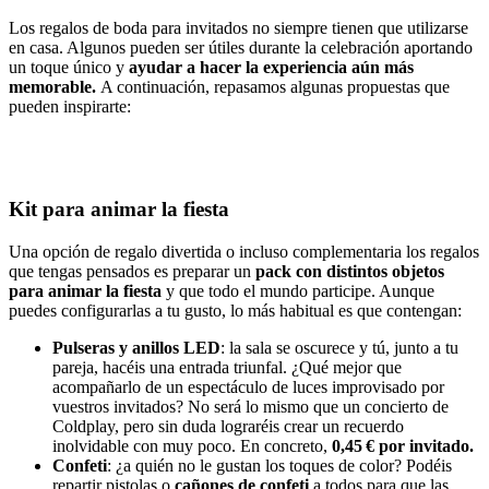
Los regalos de boda para invitados no siempre tienen que utilizarse
en casa. Algunos pueden ser útiles durante la celebración
aportando
un toque único y
ayudar a hacer la experiencia aún más
memorable.
A continuación, repasamos algunas propuestas que
pueden inspirarte:
Kit para animar la fiesta
Una opción de regalo divertida o incluso complementaria los regalos
que tengas pensados es preparar un
pack con distintos objetos
para animar la fiesta
y que todo el mundo participe. Aunque
puedes configurarlas a tu gusto, lo más habitual es que contengan:
Pulseras y anillos LED
: la sala se oscurece y tú, junto a tu
pareja, hacéis una entrada triunfal. ¿Qué mejor que
acompañarlo de un espectáculo de luces improvisado por
vuestros invitados? No será lo mismo que un concierto de
Coldplay, pero sin duda lograréis crear un recuerdo
inolvidable con muy poco. En concreto,
0,45 € por invitado.
Confeti
: ¿a quién no le gustan los toques de color? Podéis
repartir pistolas o
cañones de confeti
a todos para que las