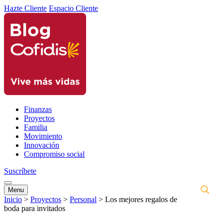
Hazte Cliente
Espacio Cliente
Finanzas
Proyectos
Familia
Movimiento
Innovación
Compromiso social
Suscríbete
Menu
Inicio
>
Proyectos
>
Personal
>
Los mejores regalos de
boda para invitados