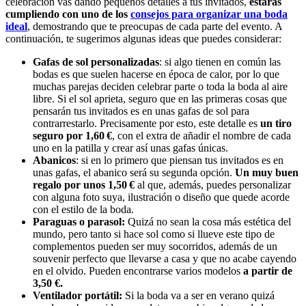
celebración vas dando pequeños detalles a tus invitados,
estarás
cumpliendo con uno de los
consejos para organizar una boda
ideal
, demostrando que te preocupas de cada parte del evento. A
continuación, te sugerimos algunas ideas que puedes considerar:
Gafas de sol personalizadas
: si algo tienen en común las
bodas es que suelen hacerse en época de calor, por lo que
muchas parejas deciden celebrar parte o toda la boda al aire
libre. Si el sol aprieta, seguro que en las primeras cosas que
pensarán tus invitados es en unas gafas de sol para
contrarrestarlo. Precisamente por esto, este detalle es
un tiro
seguro por 1,60 €
, con el extra de añadir el nombre de cada
uno en la patilla y crear así unas gafas únicas.
Abanicos
: si en lo primero que piensan tus invitados es en
unas gafas, el abanico será su segunda opción.
Un muy buen
regalo por unos 1,50 €
al que, además, puedes personalizar
con alguna foto suya, ilustración o diseño que quede acorde
con el estilo de la boda.
Paraguas o parasol:
Quizá no sean la cosa más estética del
mundo, pero tanto si hace sol como si llueve este tipo de
complementos pueden ser muy socorridos, además de un
souvenir perfecto que llevarse a casa y que no acabe cayendo
en el olvido. Pueden encontrarse varios modelos
a partir de
3,50 €.
Ventilador portátil:
Si la boda va a ser en verano quizá