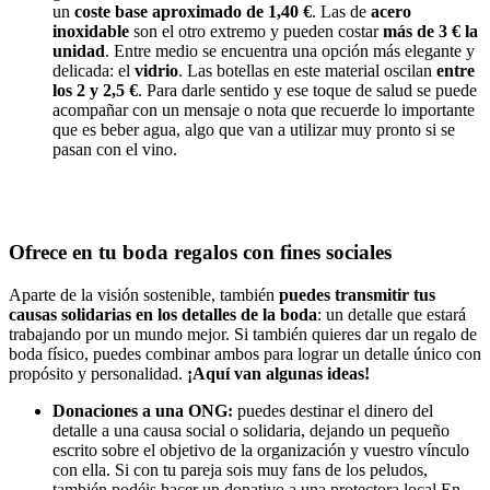
un
coste base aproximado de 1,40 €
. Las de
acero
inoxidable
son el otro extremo y pueden costar
más de 3 € la
unidad
. Entre medio se encuentra una opción más elegante y
delicada: el
vidrio
. Las botellas en este material oscilan
entre
los 2 y 2,5 €
. Para darle sentido y ese toque de salud se puede
acompañar con un mensaje o nota que recuerde lo importante
que es beber agua, algo que van a utilizar muy pronto si se
pasan con el vino.
Ofrece en tu boda regalos con fines sociales
Aparte de la visión sostenible, también
puedes transmitir tus
causas solidarias en los detalles de la boda
: un detalle que estará
trabajando por un mundo mejor. Si también quieres dar un regalo de
boda físico, puedes combinar ambos para lograr un detalle único con
propósito y personalidad.
¡Aquí van algunas ideas!
Donaciones a una ONG:
puedes destinar el dinero del
detalle a una causa social o solidaria, dejando un pequeño
escrito sobre el objetivo de la organización y vuestro vínculo
con ella. Si con tu pareja sois muy fans de los peludos,
también podéis hacer un donativo a una protectora local En