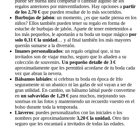
puede ser buena idea completar o cambiar alguno de los
regalos anteriores por minventiladores. Hay opciones a
partir
de los 2,70 €
que pueden resultar de lo más socorridos.
Burbujas de jabón
: un momento, ¿es que nadie piensa en los
niños? Ellos también pueden tener su regalo en forma de
estuche de burbujas de jabón. Aparte de tener entretenidos a
los más pequeños, le aportarán a tu boda un toque mágico
por
solo 0,31 € la unidad
… y al final también los más mayores
querrán sumarse a la diversión.
Imanes personalizados
: un regalo original que, si tus
invitados son de viajar mucho, seguro que lo añaden a su
colección de souvenirs.
Un pequeño detalle de 3 €
aproximadamente que les permitirá acordarse de tu boda cada
vez que abran la nevera.
Bálsamos labiales
: si celebras tu boda en época de frío
seguramente ni un abanico ni las gafas de sol vayan a ser de
gran utilidad. En cambio, un bálsamo labial puede convertirse
en
un salvavidas de 1,29 €
para muchos, mejorando sus
sonrisas en las fotos y manteniendo un recuerdo vuestro en el
bolso durante toda la temporada.
Llaveros
: puedes personalizarlos con las iniciales o los
nombres por aproximadamente
3,20 € la unidad.
Otro
tiro
seguro que les encantará a invitados de todas las edades.