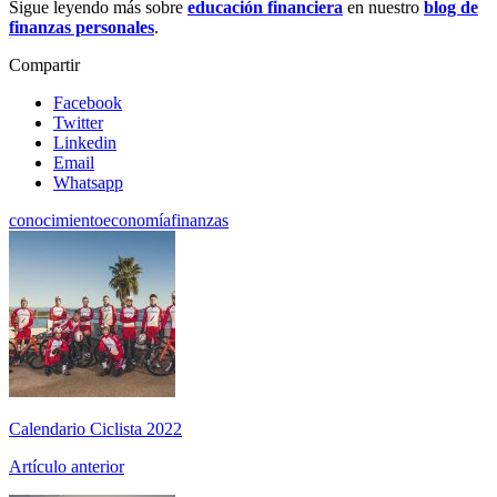
Sigue leyendo más sobre
educación financiera
en nuestro
blog de
finanzas personales
.
Compartir
Facebook
Twitter
Linkedin
Email
Whatsapp
conocimiento
economía
finanzas
Calendario Ciclista 2022
Artículo anterior