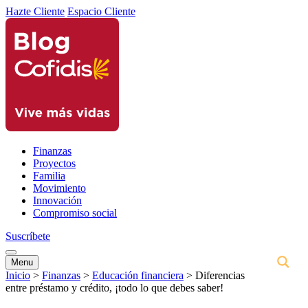
Hazte Cliente
Espacio Cliente
Finanzas
Proyectos
Familia
Movimiento
Innovación
Compromiso social
Suscríbete
Menu
Inicio
>
Finanzas
>
Educación financiera
>
Diferencias
entre préstamo y crédito, ¡todo lo que debes saber!