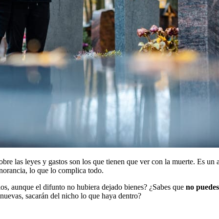
re las leyes y gastos son los que tienen que ver con la muerte. Es un 
norancia, lo que lo complica todo.
ios, aunque el difunto no hubiera dejado bienes? ¿Sabes que
no puedes 
enuevas, sacarán del nicho lo que haya dentro?