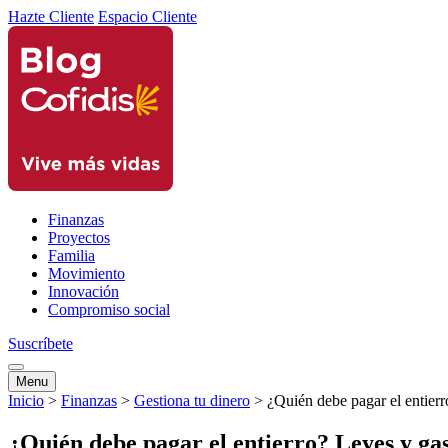
Hazte Cliente
Espacio Cliente
Finanzas
Proyectos
Familia
Movimiento
Innovación
Compromiso social
Suscríbete
Menu
Inicio
>
Finanzas
>
Gestiona tu dinero
>
¿Quién debe pagar el entierr
¿Quién debe pagar el entierro? Leyes y gas