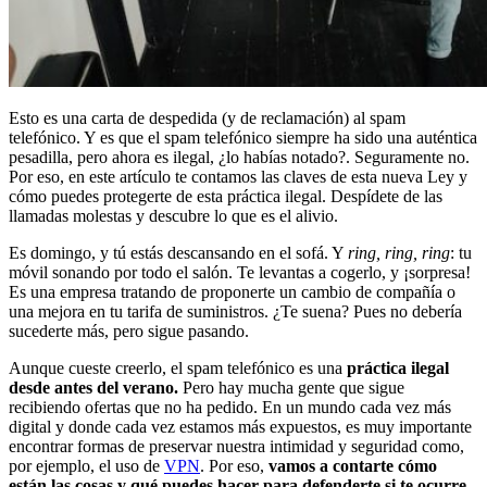
Esto es una carta de despedida (y de reclamación) al spam
telefónico. Y es que el spam telefónico siempre ha sido una auténtica
pesadilla, pero ahora es ilegal, ¿lo habías notado?. Seguramente no.
Por eso, en este artículo te contamos las claves de esta nueva Ley y
cómo puedes protegerte de esta práctica ilegal. Despídete de las
llamadas molestas y descubre lo que es el alivio.
Es domingo, y tú estás descansando en el sofá. Y
ring, ring, ring
: tu
móvil sonando por todo el salón. Te levantas a cogerlo, y ¡sorpresa!
Es una empresa tratando de proponerte un cambio de compañía o
una mejora en tu tarifa de suministros. ¿Te suena? Pues no debería
sucederte más, pero sigue pasando.
Aunque cueste creerlo, el spam telefónico es una
práctica ilegal
desde antes del verano.
Pero hay mucha gente que sigue
recibiendo ofertas que no ha pedido. En un mundo cada vez más
digital y donde cada vez estamos más expuestos, es muy importante
encontrar formas de preservar nuestra intimidad y seguridad como,
por ejemplo, el uso de
VPN
. Por eso,
vamos a contarte cómo
están las cosas y qué puedes hacer para defenderte si te ocurre