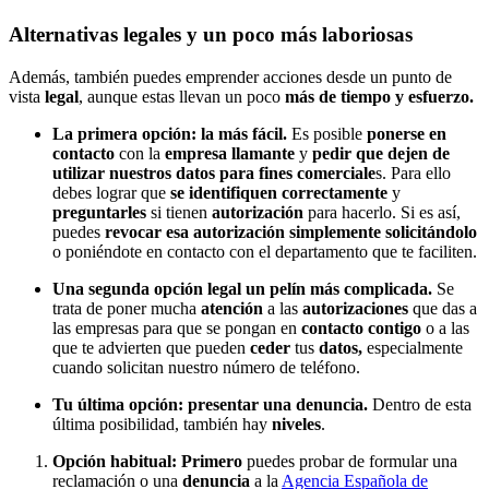
Alternativas legales y un poco más laboriosas
Además, también puedes emprender acciones desde un punto de
vista
legal
, aunque estas llevan un poco
más de tiempo y esfuerzo.
La primera opción: la más fácil.
Es posible
ponerse en
contacto
con la
empresa llamante
y
pedir que dejen de
utilizar nuestros datos para fines comerciale
s. Para ello
debes lograr que
se
identifiquen correctamente
y
preguntarles
si tienen
autorización
para hacerlo. Si es así,
puedes
revocar esa autorización simplemente solicitándolo
o poniéndote en contacto con el departamento que te faciliten.
Una segunda opción legal un pelín más complicada.
Se
trata de poner mucha
atención
a las
autorizaciones
que das a
las empresas para que se pongan en
contacto
contigo
o a las
que te advierten que pueden
ceder
tus
datos,
especialmente
cuando solicitan nuestro número de teléfono.
Tu última opción: presentar una denuncia.
Dentro de esta
última posibilidad, también hay
niveles
.
Opción habitual:
Primero
puedes probar de formular una
reclamación o una
denuncia
a la
Agencia Española de