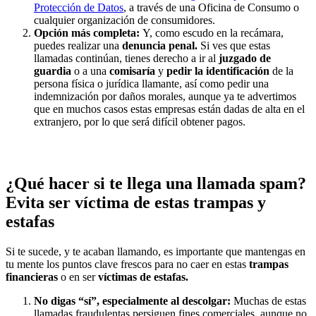
Protección de Datos
, a través de una Oficina de Consumo o
cualquier organización de consumidores.
Opción más completa:
Y, como escudo en la recámara,
puedes realizar una
denuncia penal.
Si ves que estas
llamadas continúan, tienes derecho a ir al
juzgado
de
guardia
o a una
comisaría
y
pedir
la
identificación
de la
persona física o jurídica llamante, así como pedir una
indemnización por daños morales, aunque ya te advertimos
que en muchos casos estas empresas están dadas de alta en el
extranjero, por lo que será difícil obtener pagos.
¿Qué hacer si te llega una llamada spam?
Evita ser víctima de estas trampas y
estafas
Si te sucede, y te acaban llamando, es importante que mantengas en
tu mente los puntos clave frescos para no caer en estas
trampas
financieras
o en ser
víctimas de estafas.
No digas “sí”, especialmente al descolgar:
Muchas de estas
llamadas fraudulentas persiguen fines comerciales, aunque no