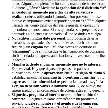
todas. Algunas simplemente buscan la manera de hacerse con
tu dinero. ¿Cómo? Mediante
la grabación de ti diciendo “sí”
en cualquier momento para dar de alta servicios o
realizar cobros
utilizando la autorización por voz. Por ese
motivo es importante evitar responder con un “¿Sí?” cualquier
llamada, así como tratar de dar esa respuesta al operador y
operadora que nos llama. Si ves que todas sus preguntas van
orientadas a obtener ese preciado “sí” no lo dudes y cuelga.
No facilites ningún dato personal:
El problema de estas
llamadas es que, además de ser molestas, muchas son un
fraude
y un
engaño
total. Muchas veces ha ocurrido el
“
slamming
”, que significa que te han cambiado de compañía
sin haber dado tu expresa autorización y lo ves cuando recibes
la factura.
Manifiesta desde el primer momento que no te interesa:
Esto es vital. Hay que dejarse de penas, empatías o
dubitaciones, porque
aprovechan
cualquier
signo de duda
o
debilidad emocional para
insistir
y
contraargumentar
. Si tú
expresas
tu
disconformidad
respecto a la llamada, según la
Ley
,
no
deberían
volver
a llamarte
más
. Y, de nuevo, no
tengas miedo o remordimientos de colgar, estás en tu derecho.
Si puedes, pregunta al interlocutor su información de
contacto:
Si alguien te llama ofreciéndote un producto o
servicio,
pídele su nombre y el nombre de la empresa
.
Anota esta información y verifica la legitimidad de la