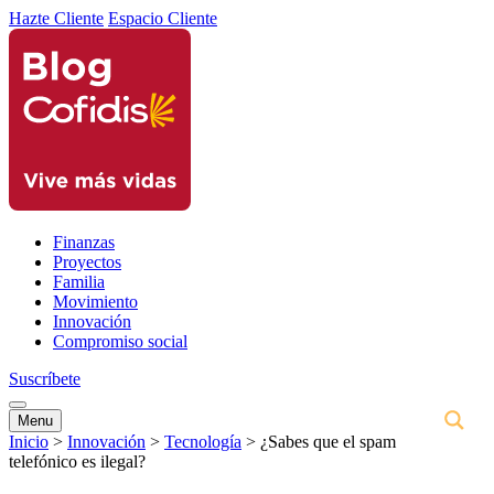
Hazte Cliente
Espacio Cliente
Finanzas
Proyectos
Familia
Movimiento
Innovación
Compromiso social
Suscríbete
Menu
Inicio
>
Innovación
>
Tecnología
>
¿Sabes que el spam
telefónico es ilegal?