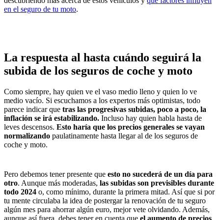
descubriendo más acerca de estos vehículos y
qué factores influyen
en el seguro de tu moto
.
La respuesta al hasta cuándo seguirá la
subida de los seguros de coche y moto
Como siempre, hay quien ve el vaso medio lleno y quien lo ve
medio vacío. Si escuchamos a los expertos más optimistas, todo
parece indicar que
tras las progresivas subidas, poco a poco, la
inflación se irá estabilizando.
Incluso hay quien habla hasta de
leves descensos.
Esto haría que los precios generales se vayan
normalizando
paulatinamente hasta llegar al de los seguros de
coche y moto.
Pero debemos tener presente que
esto no sucederá de un día para
otro
. Aunque más moderadas,
las subidas son previsibles durante
todo 2024
o, como mínimo, durante la primera mitad. Así que si por
tu mente circulaba la idea de postergar la renovación de tu seguro
algún mes para ahorrar algún euro, mejor vete olvidando. Además,
aunque así fuera, debes tener en cuenta que
el aumento de precios