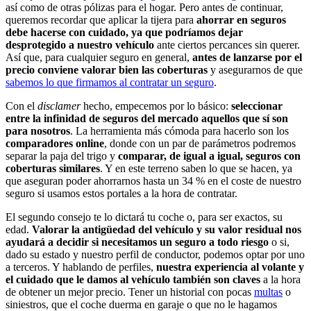
así como de otras pólizas para el hogar. Pero antes de continuar,
queremos recordar que aplicar la tijera para
ahorrar en seguros
debe hacerse con cuidado, ya que podríamos dejar
desprotegido a nuestro vehículo
ante ciertos percances sin querer.
Así que, para cualquier seguro en general,
antes de lanzarse por el
precio conviene valorar bien las coberturas
y asegurarnos de que
sabemos lo que firmamos al contratar un seguro
.
Con el
disclamer
hecho, empecemos por lo básico:
seleccionar
entre la infinidad de seguros del mercado aquellos que sí son
para nosotros
. La herramienta más cómoda para hacerlo son los
comparadores online
, donde con un par de parámetros podremos
separar la paja del trigo y
comparar, de igual a igual, seguros con
coberturas similares
. Y en este terreno saben lo que se hacen, ya
que aseguran poder ahorrarnos hasta un 34 % en el coste de nuestro
seguro si usamos estos portales a la hora de contratar.
El segundo consejo te lo dictará tu coche o, para ser exactos, su
edad.
Valorar la antigüedad del vehículo y su valor residual nos
ayudará a decidir si necesitamos un seguro a todo riesgo
o si,
dado su estado y nuestro perfil de conductor, podemos optar por uno
a terceros. Y hablando de perfiles,
nuestra experiencia al volante y
el cuidado que le damos al vehículo también son claves
a la hora
de obtener un mejor precio. Tener un historial con pocas
multas
o
siniestros, que el coche duerma en garaje o que no le hagamos