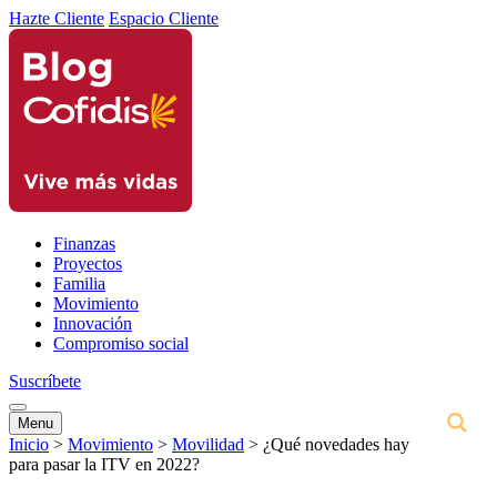
Hazte Cliente
Espacio Cliente
Finanzas
Proyectos
Familia
Movimiento
Innovación
Compromiso social
Suscríbete
Menu
Inicio
>
Movimiento
>
Movilidad
>
¿Qué novedades hay
para pasar la ITV en 2022?