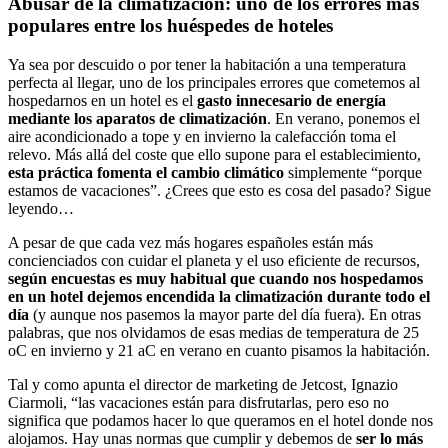
Abusar de la climatización: uno de los errores más
populares entre los
huéspedes de hoteles
Ya sea por descuido o por tener la habitación a una temperatura
perfecta al llegar, uno de los principales errores que cometemos al
hospedarnos en un hotel es el
gasto innecesario de energía
mediante los aparatos de climatización
. En verano, ponemos el
aire acondicionado a tope y en invierno la calefacción toma el
relevo. Más allá del coste que ello supone para el establecimiento,
esta práctica fomenta el cambio climático
simplemente “porque
estamos de vacaciones”. ¿Crees que esto es cosa del pasado? Sigue
leyendo…
A pesar de que cada vez más hogares españoles están más
concienciados con cuidar el planeta y el uso eficiente de recursos,
según encuestas es muy habitual que cuando nos hospedamos
en un hotel dejemos encendida la climatización durante todo el
día
(y aunque nos pasemos la mayor parte del día fuera). En otras
palabras, que nos olvidamos de esas medias de temperatura de 25
oC en invierno y 21 aC en verano en cuanto pisamos la habitación.
Tal y como apunta el director de marketing de Jetcost, Ignazio
Ciarmoli, “las vacaciones están para disfrutarlas, pero eso no
significa que podamos hacer lo que queramos en el hotel donde nos
alojamos. Hay unas normas que cumplir y debemos de
ser lo más