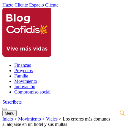
Hazte Cliente
Espacio Cliente
Finanzas
Proyectos
Familia
Movimiento
Innovación
Compromiso social
Suscríbete
Menu
Inicio
>
Movimiento
>
Viajes
>
Los errores más comunes
al alojarse en un hotel y sus multas