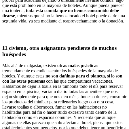
probar para acabarlas dejando o directamente llevarse comida, algo
que está prohibido en la mayoría de hoteles. Aunque pueda parecer
una tontería,
toda esta comida que no hemos consumido debe
tirarse
, mientras que si no la hemos tocado el hotel puede darle una
segunda vida, ya sea mediante el reaprovechamiento o la donación.
El civismo, otra asignatura pendiente de muchos
huéspedes
Más allá de malgastar, existen
otras malas prácticas
tremendamente extendidas entre los huéspedes de la mayoría de
hoteles. Y aunque estas
no son dañinas para el planeta, sí lo son
con las otras personas
con las que compartimos vacaciones.
Hablamos de dejar la toalla en la tumbona todo el día para reservar
espacio en la piscina, vaciar a diario todas las amenities que nos
dejan simplemente para que nos den más jabones o dulces, consumir
los productos del minibar para rellenarlos luego con otra cosa,
llevarse toallas o albornoces, fumar en las habitaciones no
habilitadas para tal fin o hacer ruido excesivo tanto dentro de la
habitación como en espacios comunes. Y recuerda que aunque
algunas de ellas parezca que solo afectan al hotel, piensa que estos
establecimientos son negocios, por lo que deben tener un beneficio a