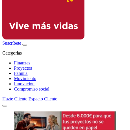
Suscríbete
Categorías
Finanzas
Proyectos
Familia
Movimiento
Innovación
Compromiso social
Hazte Cliente
Espacio Cliente