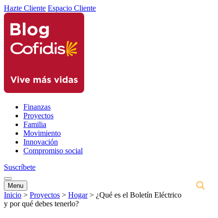
Hazte Cliente
Espacio Cliente
Finanzas
Proyectos
Familia
Movimiento
Innovación
Compromiso social
Suscríbete
Menu
Inicio
>
Proyectos
>
Hogar
>
¿Qué es el Boletín Eléctrico
y por qué debes tenerlo?