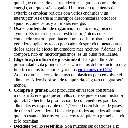
que sigue conectado a la red eléctrica sigue consumiendo
energía, aunque esté apagado. Una manera que tienes de
evitarlo es emplear regletas con varios enchufes y un
interruptor. Al darle al interruptor desconectarás todos los
aparatos conectados y ahorrarás energía.
Usa el contenedor de orgánico
: Los microorganismos
ayudan. Es mejor dejar los residuos orgánicos en el
contenedor marrón para hacer compost. Si acaban en el
vertedero, apilados y con poco aire, desprenden metano uno
de los gases de efecto invernadero más nocivos. Además, el
compost, rico en microorganismos, es un buen fertilizante.
Elige la agricultura de proximidad
: La agricultura de
proximidad evita grandes desplazamientos del producto lo que
implica menos transportes y menos
emisiones de CO2
.
Además, no es necesario el uso de plásticos para envolver el
alimento. Además, si son de temporada, el gasto en agua será
menor.
Compra a granel
: Los productos envasados consumen
mucha más energía que aquellos que se pueden suministrar a
granel. De hecho, la producción de contenedores para los
alimentos es responsable del 1,2% de las emisiones de gases
de efecto invernadero. Decídete por todos aquellos alimentos
que no están cubiertos en plásticos y adquiere a granel cuando
te lo permitan.
Decídete por lo sostenible
: Son muchas las ocasiones a lo