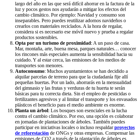
largo del año en las que será difícil ahorrar en la factura de la
luz y pocos gestos nos ayudarán a mitigar los efectos del
cambio climático. Por ejemplo: Navidad y consumo son
inseparables. Pero puedes reutilizar adornos navideños o
crearlos con materiales reciclados. A la hora de regalar,
considera si es necesario ese móvil nuevo y prueba a regalar
productos sostenibles.
Opta por un turismo de proximidad
: A un paso de casa.
Mar, montaña, arte, buena mesa, parques naturales… conocer
los rincones más especiales aumenta la sensibilidad hacia su
cuidado. Y al estar cerca, las emisiones de los medios de
transportes son menores.
Autoconsumo
: Muchos ayuntamientos se han decidido a
alquilar parcelas de terreno para que la ciudadanía fije allí
pequeñas huertas. Por un lado, ahorrarás en la mensualidad
del gimnasio y las frutas y verduras de tu huerta te serán
básicas para tu correcta dieta. Sin el empleo de pesticidas o
fertilizantes agresivos y al limitar el transporte y los envasados
plásticos el beneficio para el medio ambiente es enorme.
Planta un árbol
: Los bosques son esenciales en la lucha
contra el cambio climático. Por eso, una opción es colaborar
en jornadas de plantaciones de árboles. También puedes
participar en iniciativas locales o incluso respaldar
proyectos
de reforestación
de ONGs y otras empresas. Compensar las
emisiones de CO2 a través de la plantación de árboles es