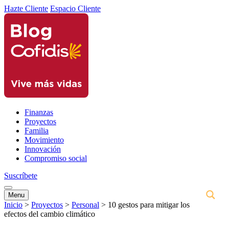
Hazte Cliente
Espacio Cliente
Finanzas
Proyectos
Familia
Movimiento
Innovación
Compromiso social
Suscríbete
Menu
Inicio
>
Proyectos
>
Personal
>
10 gestos para mitigar los
efectos del cambio climático