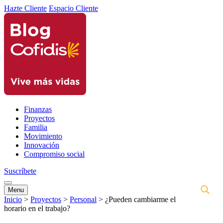
Hazte Cliente
Espacio Cliente
Finanzas
Proyectos
Familia
Movimiento
Innovación
Compromiso social
Suscríbete
Menu
Inicio
>
Proyectos
>
Personal
>
¿Pueden cambiarme el
horario en el trabajo?