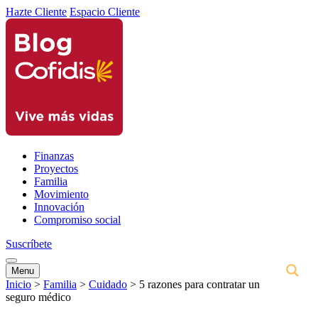
Hazte Cliente
Espacio Cliente
Finanzas
Proyectos
Familia
Movimiento
Innovación
Compromiso social
Suscríbete
Menu
Inicio
>
Familia
>
Cuidado
>
5 razones para contratar un
seguro médico