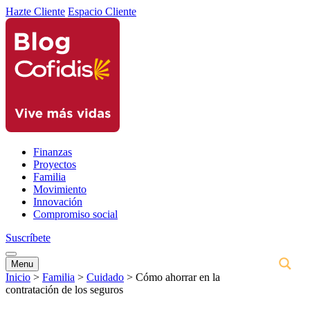
Hazte Cliente
Espacio Cliente
Finanzas
Proyectos
Familia
Movimiento
Innovación
Compromiso social
Suscríbete
Menu
Inicio
>
Familia
>
Cuidado
>
Cómo ahorrar en la
contratación de los seguros