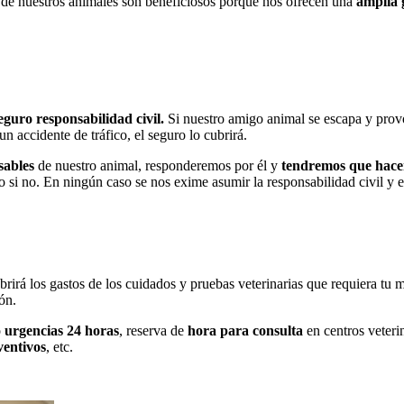
s de nuestros animales son beneficiosos porque nos ofrecen una
amplia 
eguro responsabilidad civil.
Si nuestro amigo animal se escapa y prov
n accidente de tráfico, el seguro lo cubrirá.
sables
de nuestro animal, responderemos por él y
tendremos que hacer
o si no. En ningún caso se nos exime asumir la responsabilidad civil y e
irá los gastos de los cuidados y pruebas veterinarias que requiera tu m
ón.
o
urgencias 24 horas
, reserva de
hora para consulta
en centros veteri
ventivos
, etc.