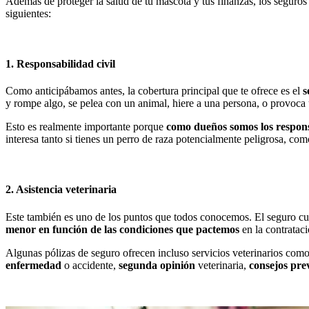
Además de proteger la salud de tu mascota y tus finanzas, los seguro
siguientes:
1. Responsabilidad civil
Como anticipábamos antes, la cobertura principal que te ofrece es el
s
y rompe algo, se pelea con un animal, hiere a una persona, o provoca u
Esto es realmente importante porque
como dueños somos los respon
interesa tanto si tienes un perro de raza potencialmente peligrosa, com
2. Asistencia veterinaria
Este también es uno de los puntos que todos conocemos. El seguro cubr
menor en función de las condiciones que pactemos
en la contrataci
Algunas pólizas de seguro ofrecen incluso servicios veterinarios com
enfermedad
o accidente,
segunda opinión
veterinaria,
consejos pre