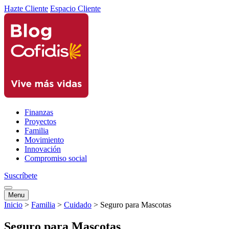
Hazte Cliente
Espacio Cliente
Finanzas
Proyectos
Familia
Movimiento
Innovación
Compromiso social
Suscríbete
Menu
Inicio
>
Familia
>
Cuidado
>
Seguro para Mascotas
Seguro para Mascotas