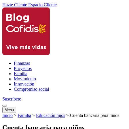
Hazte Cliente
Espacio Cliente
Finanzas
Proyectos
Familia
Movimiento
Innovación
Compromiso social
Suscríbete
Menu
Inicio
>
Familia
>
Educación hijos
>
Cuenta bancaria para niños
Cuenta bancaria para niños