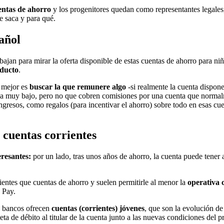
uentas de ahorro
y los progenitores quedan como representantes legales, 
e saca y para qué.
añol
rabajan para mirar la oferta disponible de estas cuentas de ahorro para 
oducto
.
o mejor es
buscar la que remunere algo
-si realmente la cuenta dispone
sea muy bajo, pero no que cobren comisiones por una cuenta que norma
 ingresos, como regalos (para incentivar el ahorro) sobre todo en esas cu
 cuentas corrientes
eresantes:
por un lado, tras unos años de ahorro, la cuenta puede tener 
rientes que cuentas de ahorro y suelen permitirle al menor la
operativa 
 Pay.
os bancos ofrecen
cuentas (corrientes) jóvenes
, que son la evolución de
eta de débito al titular de la cuenta junto a las nuevas condiciones del p