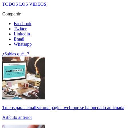
TODOS LOS VIDEOS
Compartir
Facebook
Twitter
Linkedin
Email
Whatsapp
¿Sabías qué...?
Trucos para actualizar una página web que se ha quedado anticuada
Artículo anterior