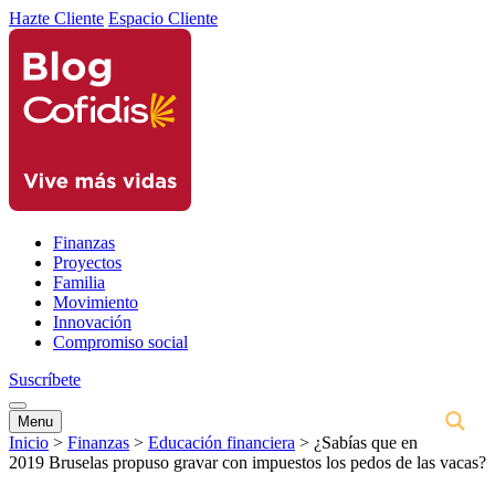
Hazte Cliente
Espacio Cliente
Finanzas
Proyectos
Familia
Movimiento
Innovación
Compromiso social
Suscríbete
Menu
Inicio
>
Finanzas
>
Educación financiera
>
¿Sabías que en
2019 Bruselas propuso gravar con impuestos los pedos de las vacas?