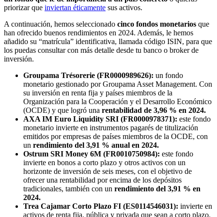
priorizar que
inviertan éticamente
sus activos.
A continuación, hemos seleccionado
cinco fondos monetarios
que
han ofrecido buenos rendimientos en 2024. Además, le hemos
añadido su “matrícula” identificativa, llamada código ISIN, para que
los puedas consultar con más detalle desde tu banco o broker de
inversión.
Groupama Trésorerie (FR0000989626):
un fondo
monetario gestionado por Groupama Asset Management. Con
su inversión en renta fija y países miembros de la
Organización para la Cooperación y el Desarrollo Económico
(OCDE) y que logró una
rentabilidad de 3,96 % en 2024.
AXA IM Euro Liquidity SRI (FR0000978371):
este fondo
monetario invierte en instrumentos pagarés de titulización
emitidos por empresas de países miembros de la OCDE, con
un
rendimiento del 3,91 % anual en 2024.
Ostrum SRI Money 6M (FR0010750984):
este fondo
invierte en bonos a corto plazo y otros activos con un
horizonte de inversión de seis meses, con el objetivo de
ofrecer una rentabilidad por encima de los depósitos
tradicionales, también con un
rendimiento del 3,91 % en
2024.
Trea Cajamar Corto Plazo FI (ES0114546031):
invierte en
activos de renta fija, pública y privada que sean a corto plazo.