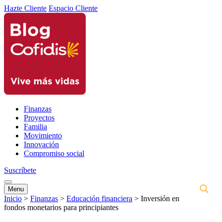
Hazte Cliente
Espacio Cliente
Finanzas
Proyectos
Familia
Movimiento
Innovación
Compromiso social
Suscríbete
Menu
Inicio
>
Finanzas
>
Educación financiera
>
Inversión en
fondos monetarios para principiantes