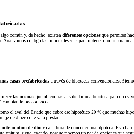
efabricadas
s algo común y, de hecho, existen
diferentes opciones
que permiten hace
 Analizamos contigo las principales vías para obtener dinero para una 
unas casas prefabricadas
a través de hipotecas convencionales. Siemp
ían ser las mismas
que obtendrías al solicitar una hipoteca para una vi
stá cambiando poco a poco.
omo el aval del Estado que cubre ese hipotético 20 % que muchas hipot
entaje de dinero que va a prestar.
límite mínimo de dinero
a la hora de conceder una hipoteca. Esta barrer
esta tesitura, sigue leyendo, porque tenemos un par de opciones que seg