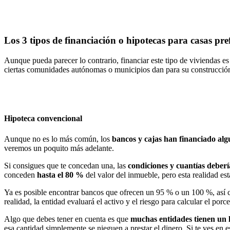
Los 3 tipos de financiación o hipotecas para casas pr
Aunque pueda parecer lo contrario, financiar este tipo de viviendas e
ciertas comunidades autónomas o municipios dan para su construcción.
Hipoteca convencional
Aunque no es lo más común, los
bancos y cajas han financiado alg
veremos un poquito más adelante.
Si consigues que te concedan una, las
condiciones y cuantías deber
conceden
hasta el 80 %
del valor del inmueble, pero esta realidad e
Ya es posible encontrar bancos que ofrecen un 95 % o un 100 %, así c
realidad, la entidad evaluará el activo y el riesgo para calcular el porc
Algo que debes tener en cuenta es que
muchas entidades tienen un 
esa cantidad simplemente se nieguen a prestar el dinero. Si te ves en 