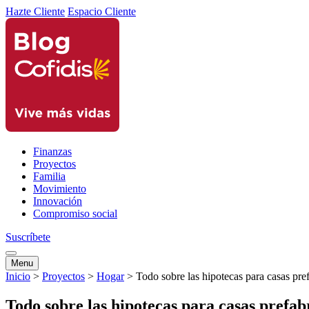
Hazte Cliente
Espacio Cliente
Finanzas
Proyectos
Familia
Movimiento
Innovación
Compromiso social
Suscríbete
Menu
Inicio
>
Proyectos
>
Hogar
>
Todo sobre las hipotecas para casas pre
Todo sobre las hipotecas para casas prefab