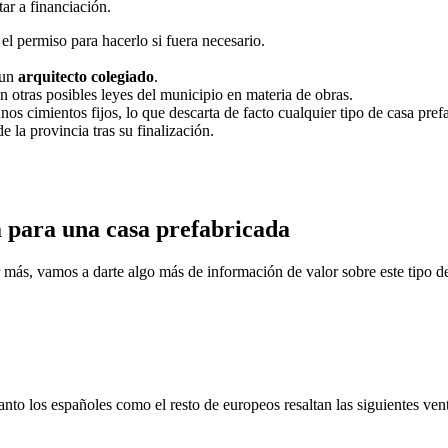
ar a financiación.
l permiso para hacerlo si fuera necesario.
 un
arquitecto colegiado
.
n otras posibles leyes del municipio en materia de obras.
os cimientos fijos, lo que descarta de facto cualquier tipo de casa pref
e la provincia tras su finalización.
ca para una casa prefabricada
r más, vamos a darte algo más de información de valor sobre este tipo d
nto los españoles como el resto de europeos resaltan las siguientes vent